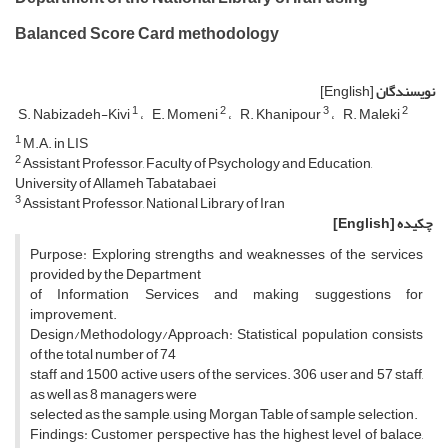
Balanced Score Card methodology
نویسندگان
[English]
1
2
3
2
S. Nabizadeh-Kivi
E. Momeni
R. Khanipour
R. Maleki
1
M.A. in LIS
2
Assistant Professor, Faculty of Psychology and Education,
University of Allameh Tabatabaei
3
Assistant Professor, National Library of Iran
چکیده
[English]
Purpose: Exploring strengths and weaknesses of the services
provided by the Department
of Information Services and making suggestions for
improvement.
Design/Methodology/Approach: Statistical population consists
of the total number of 74
staff and 1500 active users of the services. 306 user and 57 staff,
as well as 8 managers were
selected as the sample, using Morgan Table of sample selection.
Findings: Customer perspective has the highest level of balace,