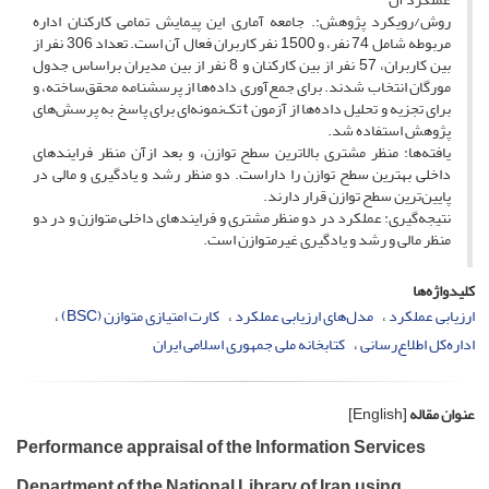
روش/رویکرد پژوهش:. جامعه آماری این پیمایش تمامی کارکنان اداره
مربوطه شامل 74 نفر، و 1500 نفر کاربران فعال آن است. تعداد 306 نفر از
بین کاربران، 57 نفر از بین کارکنان و 8 نفر از بین مدیران براساس جدول
مورگان انتخاب شدند. برای جمع‌‌آوری داده‌‌ها از پرسشنامه محقق‌‌ساخته، و
برای تجزیه و تحلیل داده‌‌ها از آزمون t تک‌‌نمونه‌ای برای پاسخ به پرسش‌های
پژوهش استفاده شد.
یافته‌‌ها: منظر مشتری بالاترین سطح توازن، و بعد ازآن منظر فرایندهای
داخلی بهترین سطح توازن را داراست. دو منظر رشد و یادگیری و مالی در
پایین‌‌ترین سطح توازن قرار دارند.
نتیجه‌‌گیری: عملکرد در دو منظر مشتری و فرایندهای داخلی متوازن و در دو
منظر مالی و رشد و یادگیری غیرمتوازن است.
کلیدواژه‌ها
ارزیابی عملکرد
مدل‌های ارزیابی عملکرد
کارت امتیازی متوازن (BSC)
اداره‌‌کل اطلاع‌‌رسانی
کتابخانه ملی جمهوری اسلامی ایران
عنوان مقاله
[English]
Performance appraisal of the Information Services
Department of the National Library of Iran using