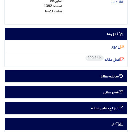
پیاپی 96
اسفند 1392
صفحه
6-23
فایل ها
XML
290.64 K
اصل مقاله
سابقه مقاله
هم رسانی
ارجاع به این مقاله
آمار