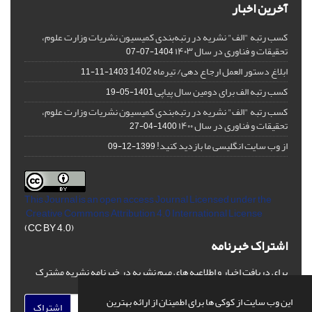
آخرین اخبار
کسب رتبه "الف" نشریه در رتبه‌بندی کمیسیون نشریات وزارت علوم،
تحقیقات و فناوری در سال ۱۴۰۳
1404-07-07
ابلاغ دستور العمل ارجاع دهی/ تیرماه 1402
1403-11-11
کسب رتبه الف برای دومین سال پیاپی
1401-05-19
کسب رتبه "الف" نشریه در رتبه‌بندی کمیسیون نشریات وزارت علوم،
تحقیقات و فناوری در سال ۱۴۰۰
1400-04-27
از وب سایت انگلیسی ما بازدید کنید!
1399-12-09
This Journal is an open access Journal Licensed
under the
Creative Commons Attribution 4.0 International License
(CC BY 4.0)
اشتراک خبرنامه
برای دریافت اخبار و اطلاعیه های مهم نشریه در خبرنامه نشریه مشترک
شوید.
این وب سایت از کوکی ها برای اطمینان از ارائه بهترین
اشتراک