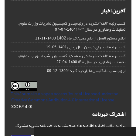
آخرین اخبار
کسب رتبه "الف" نشریه در رتبه‌بندی کمیسیون نشریات وزارت علوم،
تحقیقات و فناوری در سال ۱۴۰۳
1404-07-07
ابلاغ دستور العمل ارجاع دهی/ تیرماه 1402
1403-11-11
کسب رتبه الف برای دومین سال پیاپی
1401-05-19
کسب رتبه "الف" نشریه در رتبه‌بندی کمیسیون نشریات وزارت علوم،
تحقیقات و فناوری در سال ۱۴۰۰
1400-04-27
از وب سایت انگلیسی ما بازدید کنید!
1399-12-09
This Journal is an open access Journal Licensed
under the
Creative Commons Attribution 4.0 International License
(CC BY 4.0)
اشتراک خبرنامه
برای دریافت اخبار و اطلاعیه های مهم نشریه در خبرنامه نشریه مشترک
شوید.