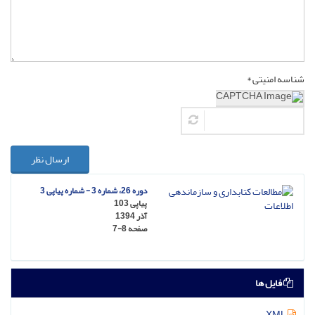
شناسه امنیتی *
ارسال نظر
دوره 26، شماره 3 - شماره پیاپی 3
پیاپی 103
آذر 1394
صفحه
7-8
فایل ها
XML