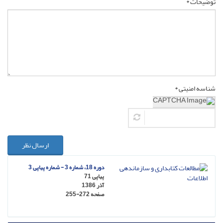
توضیحات *
شناسه امنیتی *
ارسال نظر
دوره 18، شماره 3 - شماره پیاپی 3
پیاپی 71
آذر 1386
صفحه
255-272