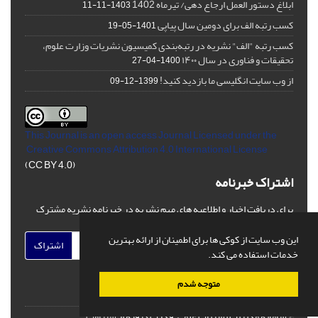
ابلاغ دستور العمل ارجاع دهی/ تیرماه 1402
1403-11-11
کسب رتبه الف برای دومین سال پیاپی
1401-05-19
کسب رتبه "الف" نشریه در رتبه‌بندی کمیسیون نشریات وزارت علوم،
تحقیقات و فناوری در سال ۱۴۰۰
1400-04-27
از وب سایت انگلیسی ما بازدید کنید!
1399-12-09
This Journal is an open access Journal Licensed
under the
Creative Commons Attribution 4.0 International License
(CC BY 4.0)
اشتراک خبرنامه
برای دریافت اخبار و اطلاعیه های مهم نشریه در خبرنامه نشریه مشترک
شوید.
این وب سایت از کوکی ها برای اطمینان از ارائه بهترین
اشتراک
خدمات استفاده می کند.
متوجه شدم
© سامانه مدیریت نشریات علمی.
قدرت گرفته از
سیناوب