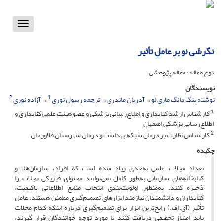
Toggle
vigation
نگرشی نو بر عامل تأثیر
نوع مقاله : مقاله پژوهشی
نویسندگان
2
1
نوشته پنگ دانگ ماری لو
آدریان ماندری
ترجمه رسول نوری
آزاده نوری
1
کارشناس ارشد کتابداری و اطلاع‌رسانی پزشکی و عضو هیئت علمی کتابداری و
اطلاع‌رسانی پزشکی اصفهان
2
کارشناس نظارت بر درمان شبکه بهداشت و درمان شهرستان فلاورجان
چکیده
تعداد مجلات علمی به‌حدی زیاد شده است که افراد، سازمان‌ها، و
کتابخانه‌های سازمانی به‌طور کامل نمی‌توانند محتوای فیزیکی مجلات را
ذخیره کنند. به‌منظور اولویت‌بندی انتخاب منابع اطلاعاتی باکیفیت،
کتابداران و دانشمندان نیازمند ابزارهای تصمیم‌گیری مطمئن هستند. عامل
تأثیر (آی.اف.) رایج‌ترین ابزار برای تصمیم‌گیری درباره اینکه کدام مجلات
باید امتیاز تحقیقی دریافت کنند یا مورد توجه خوانندگان قرار گیرند،