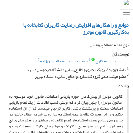
Toggle
navigation
موانع و راهکارهای افزایش رضایت کاربران کتابخانه با
به‌کارگیری قانون موئرز
نوع مقاله : مقاله پژوهشی
نویسندگان
2
1
حیدر مختاری
محمدحسین عبدالحسین‌زاده
1
دانشجوی دکتری کتابداری و اطلاع‌رسانی دانشگاه فردوسی مشهد
2
عضو هیئت علمی گروه کتابداری و اطلاع‌رسانی دانشگاه تبریز
چکیده
کالوین موئرز از پیش‌گامان حوزه بازیابی اطلاعات، قانون خود موسوم به
«قانون موئرز» را چنین بیان کرد که «وقتی کسب اطلاعات از یک نظام بازیابی
اطلاعات سخت و پرمشقت باشد، کاربر ترجیح می‌دهد که از آن استفاده
نکند و در این صورت نظام با عدم استفاده مواجه می‌شود». مقاله حاضر در
پی بررسی موانع عمده استفاده از نظام کتابخانه و پیشنهاد راهکارهایی برای
رفع این موانع در مقوله‌های اینترنت و موتورهای کاوش، صفحات وب و
رابط‌های کاربر، منابع اطلاعات، خدمات مرجع، نظام‌های اطلاعات مدیریت