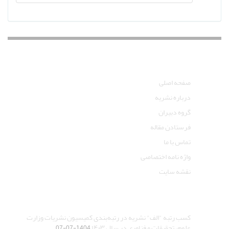
دسترسی سریع
صفحه اصلی
درباره نشریه
گروه دبیران
فرستادن مقاله
تماس با ما
واژه نامه اختصاصی
نقشه سایت
آخرین اخبار
کسب رتبه "الف" نشریه در رتبه‌بندی کمیسیون نشریات وزارت
علوم، تحقیقات و فناوری در سال ۱۴۰۳
1404-07-07