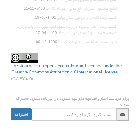
ابلاغ دستور العمل ارجاع دهی/ تیرماه 1402
1403-11-11
کسب رتبه الف برای دومین سال پیاپی
1401-05-19
کسب رتبه "الف" نشریه در رتبه‌بندی کمیسیون نشریات وزارت
علوم، تحقیقات و فناوری در سال ۱۴۰۰
1400-04-27
از وب سایت انگلیسی ما بازدید کنید!
1399-12-09
This Journal is an open access Journal Licensed
under the
Creative Commons Attribution 4.0 International License
(CC BY 4.0)
اشتراک خبرنامه
برای دریافت اخبار و اطلاعیه های مهم نشریه در خبرنامه نشریه مشترک
شوید.
اشتراک