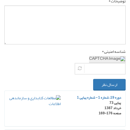
توضیحات *
شناسه امنیتی *
ارسال نظر
دوره 19، شماره 1 - شماره پیاپی 1
پیاپی 73
خرداد 1387
صفحه
169-176