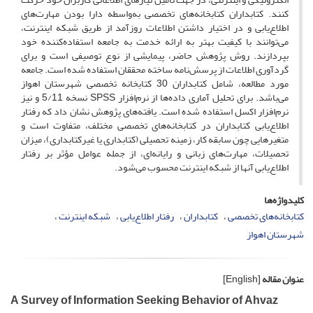
کنند. کتابداران کتابخانه‌های تخصصی به‌واسطه دارا بودن مهارت‌های
اطلاع‌یابی و در اختیار داشتن اطلاعات روزآمد از طریق شبکه اینترنت،
می‌توانند با کیفیت بهتر به ارائه خدمت به جامعه استفاده‌کننده خود
بپردازند. روش پژوهش حاضر، پیمایشی از نوع توصیفی است و برای
گردآوری اطلاعات از پرسش‌نامه ساخته محققان استفاده شده است. جامعه
مورد مطالعه، شامل کتابداران 30 کتابخانه تخصصی شهرستان اهواز
می‌باشد. برای تحلیل آماری داده‌ها از نرم‌افزار SPSS نسخه 5/11 و نیز
نرم‌افزار اکسل استفاده شده است. یافته‌های پژوهش نشان داد که رفتار
اطلاع‌یابی کتابداران در کتابخانه‌های تخصصی مختلف، متفاوت است و
متغیرهایی چون سابقه کار، زمینه تحصیلی (کتابداری یا غیرکتابداری)، میزان
تحصیلات، مهارت‌های زبانی و رایانه‌ای، از جمله عوامل مؤثر بر رفتار
اطلاع‌یابی آنها از شبکه اینترنت محسوب می‌شود.
کلیدواژه‌ها
کتابخانه‌های تخصصی
کتابداران
رفتار اطلاع‌یابی
شبکه اینترنت
شهرستان اهواز
عنوان مقاله
[English]
A Survey of Information Seeking Behavior of Ahvaz