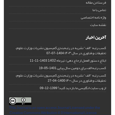
فرستادن مقاله
تماس با ما
واژه نامه اختصاصی
نقشه سایت
آخرین اخبار
کسب رتبه "الف" نشریه در رتبه‌بندی کمیسیون نشریات وزارت علوم،
تحقیقات و فناوری در سال ۱۴۰۳
1404-07-07
ابلاغ دستور العمل ارجاع دهی/ تیرماه 1402
1403-11-11
کسب رتبه الف برای دومین سال پیاپی
1401-05-19
کسب رتبه "الف" نشریه در رتبه‌بندی کمیسیون نشریات وزارت علوم،
تحقیقات و فناوری در سال ۱۴۰۰
1400-04-27
از وب سایت انگلیسی ما بازدید کنید!
1399-12-09
This Journal is an open access Journal Licensed
under the
Creative Commons Attribution 4.0 International License