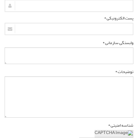
پست الکترونیکی *
وابستگی سازمانی *
توضیحات *
شناسه امنیتی *