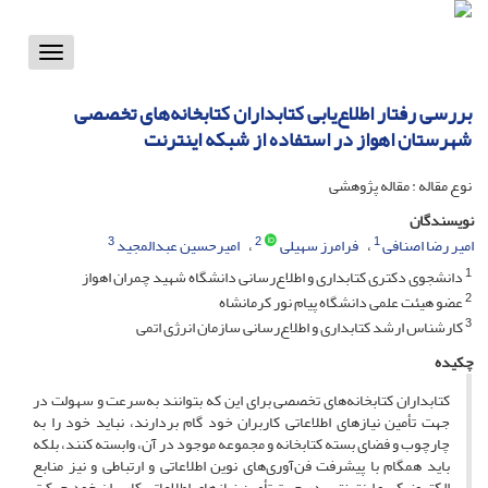
Toggle
vigation
بررسی رفتار اطلاع‌یابی کتابداران کتابخانه‌های تخصصی
شهرستان اهواز در استفاده از شبکه اینترنت
نوع مقاله : مقاله پژوهشی
نویسندگان
3
2
1
امیر رضا اصنافی
فرامرز سهیلی
امیرحسین عبدالمجید
1
دانشجوی دکتری کتابداری و اطلاع‌رسانی دانشگاه شهید چمران اهواز
2
عضو هیئت علمی دانشگاه پیام نور کرمانشاه
3
کارشناس ارشد کتابداری و اطلاع‌رسانی سازمان انرژی اتمی
چکیده
کتابداران کتابخانه‌های تخصصی برای این که بتوانند به‌سرعت و سهولت در
جهت تأمین نیازهای اطلاعاتی کاربران خود گام بردارند، نباید خود را به
چارچوب و فضای بسته کتابخانه و مجموعه موجود در آن، وابسته کنند، بلکه
باید همگام با پیشرفت فن‌آوری‌های نوین اطلاعاتی و ارتباطی و نیز منابع
الکترونیکی و اینترنتی، در جهت تأمین نیازهای اطلاعاتی کاربران خود حرکت