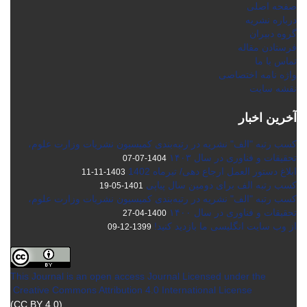
صفحه اصلی
درباره نشریه
گروه دبیران
فرستادن مقاله
تماس با ما
واژه نامه اختصاصی
نقشه سایت
آخرین اخبار
کسب رتبه "الف" نشریه در رتبه‌بندی کمیسیون نشریات وزارت علوم،
تحقیقات و فناوری در سال ۱۴۰۳
1404-07-07
ابلاغ دستور العمل ارجاع دهی/ تیرماه 1402
1403-11-11
کسب رتبه الف برای دومین سال پیاپی
1401-05-19
کسب رتبه "الف" نشریه در رتبه‌بندی کمیسیون نشریات وزارت علوم،
تحقیقات و فناوری در سال ۱۴۰۰
1400-04-27
از وب سایت انگلیسی ما بازدید کنید!
1399-12-09
This Journal is an open access Journal Licensed
under the
Creative Commons Attribution 4.0 International License
(CC BY 4.0)