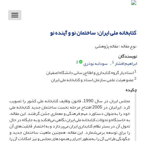
Toggle
vigation
کتابخانه ملی ایران: ساختمان نو و آینده نو
نوع مقاله : مقاله پژوهشی
نویسندگان
2
1
ابراهیم افشار
سودابه نوذری
1
استادیار گروه کتابداری و اطلاع‌رسانی دانشگاه اصفهان
2
عضو هیئت علمی سازمان اسناد و کتابخانه ملی ایران
چکیده
مجلس ایران در سال 1990، قانون وظایف کتابخانه ملی کشور را تصویب
کرد. ایرانیان در 2005 افتتاح مرحله نخست ساختمان جدید کتابخانه ملی
خود را به‌عنوان دستاورد مهم فرهنگی و معماری جشن گرفتند. این مقاله،
به خاستگاه و تحولات کتابخانه ملی ایران نگاهی می‌افکند و به جایگاه در حال
تحول آن در بستر نظام کتابداری ایران می‌پردازد و به اختصار قابلیت‌های آن
را برای توسعه برمی‌شمارد. این مقاله، همچنین ماهیت ساختمان جدید و
چگونگی طراحی آن را به‌منطور اجرای رهنمودهای مجلس و نیز امکانات آن را