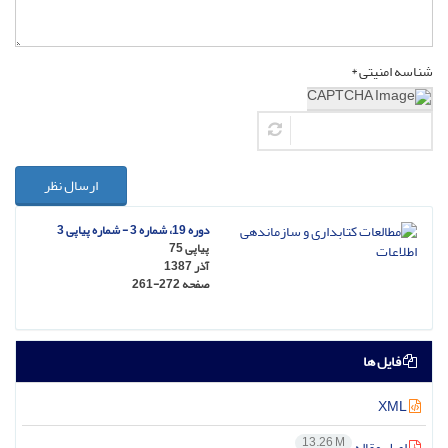
شناسه امنیتی *
ارسال نظر
دوره 19، شماره 3 - شماره پیاپی 3
پیاپی 75
آذر 1387
صفحه
261-272
فایل ها
XML
13.26 M
اصل مقاله