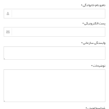
نام و نام خانوادگی *
پست الکترونیکی *
وابستگی سازمانی *
توضیحات *
شناسه امنیتی *