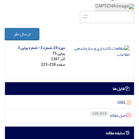
ارسال نظر
دوره 19، شماره 3 - شماره پیاپی 3
پیاپی 75
آذر 1387
صفحه
223-238
فایل ها
XML
190.93 K
اصل مقاله
سابقه مقاله