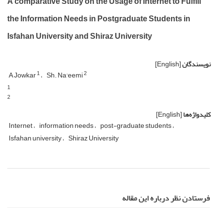
A comparative Study on the Usage of Internet to Fulfill
the Information Needs in Postgraduate Students in
Isfahan University and Shiraz University
نویسندگان
[English]
1
2
A Jowkar
Sh. Na'eemi
1
2
کلیدواژه‌ها
[English]
Internet
information needs
post-graduate students
Isfahan university
Shiraz University
فرستادن نظر درباره این مقاله