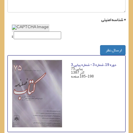
شناسه امنیتی *
ارسال نظر
دوره 19، شماره 3 - شماره پیاپی 3
پیاپی 75
آذر 1387
185-198
صفحه