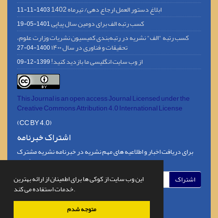
ابلاغ دستور العمل ارجاع دهی/ تیرماه 1402
1403-11-11
کسب رتبه الف برای دومین سال پیاپی
1401-05-19
کسب رتبه "الف" نشریه در رتبه‌بندی کمیسیون نشریات وزارت علوم،
تحقیقات و فناوری در سال ۱۴۰۰
1400-04-27
از وب سایت انگلیسی ما بازدید کنید!
1399-12-09
This Journal is an open access Journal Licensed
under the
Creative Commons Attribution 4.0 International License
(CC BY 4.0)
اشتراک خبرنامه
برای دریافت اخبار و اطلاعیه های مهم نشریه در خبرنامه نشریه مشترک
شوید.
این وب سایت از کوکی ها برای اطمینان از ارائه بهترین
اشتراک
خدمات استفاده می کند.
متوجه شدم