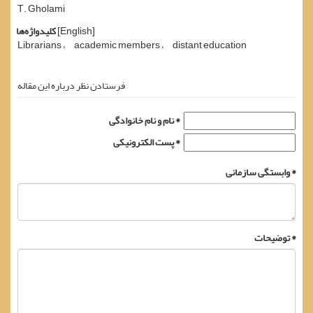
T. Gholami
[English]
کلیدواژه‌ها
Librarians
academic members
distant education
فرستادن نظر درباره این مقاله
نام و نام خانوادگی *
پست الکترونیکی *
وابستگی سازمانی *
توضیحات *