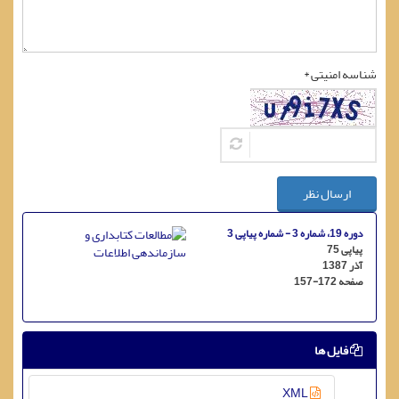
شناسه امنیتی *
ارسال نظر
دوره 19، شماره 3 - شماره پیاپی 3
پیاپی 75
آذر 1387
صفحه
157-172
فایل ها
XML