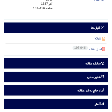
آذر 1387
صفحه
137-156
فایل ها
XML
195.04 K
اصل مقاله
سابقه مقاله
هم رسانی
ارجاع به این مقاله
آمار