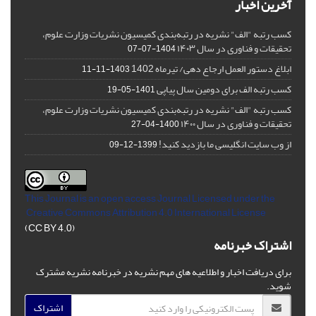
آخرین اخبار
کسب رتبه "الف" نشریه در رتبه‌بندی کمیسیون نشریات وزارت علوم،
تحقیقات و فناوری در سال ۱۴۰۳
1404-07-07
ابلاغ دستور العمل ارجاع دهی/ تیرماه 1402
1403-11-11
کسب رتبه الف برای دومین سال پیاپی
1401-05-19
کسب رتبه "الف" نشریه در رتبه‌بندی کمیسیون نشریات وزارت علوم،
تحقیقات و فناوری در سال ۱۴۰۰
1400-04-27
از وب سایت انگلیسی ما بازدید کنید!
1399-12-09
This Journal is an open access Journal Licensed
under the
Creative Commons Attribution 4.0 International License
(CC BY 4.0)
اشتراک خبرنامه
برای دریافت اخبار و اطلاعیه های مهم نشریه در خبرنامه نشریه مشترک
شوید.
اشتراک