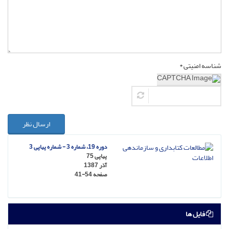
شناسه امنیتی *
ارسال نظر
دوره 19، شماره 3 - شماره پیاپی 3
پیاپی 75
آذر 1387
صفحه
41-54
فایل ها