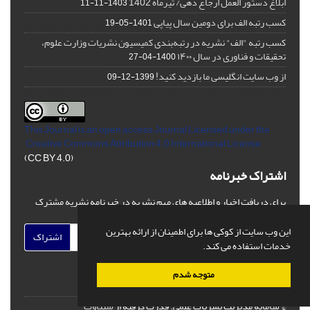
ابلاغ دستور العمل ارجاع دهی/ تیرماه 1402
1403-11-11
کسب رتبه الف برای دومین سال پیاپی
1401-05-19
کسب رتبه "الف" نشریه در رتبه‌بندی کمیسیون نشریات وزارت علوم،
تحقیقات و فناوری در سال ۱۴۰۰
1400-04-27
از وب سایت انگلیسی ما بازدید کنید!
1399-12-09
This Journal is an open access Journal Licensed
under the
Creative Commons Attribution 4.0 International License
(CC BY 4.0)
اشتراک خبرنامه
برای دریافت اخبار و اطلاعیه های مهم نشریه در خبرنامه نشریه مشترک
شوید.
این وب سایت از کوکی ها برای اطمینان از ارائه بهترین
اشتراک
خدمات استفاده می کند.
متوجه شدم
© سامانه مدیریت نشریات علمی.
قدرت گرفته از
سیناوب