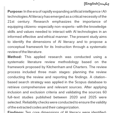
چکیده
[English]
Purpose:
In the era of rapidly expanding artificial intelligence (AI)
technologies, AI literacy has emerged as a critical necessity of the
21st century. Research emphasizes the importance of
equipping citizens- especially non-experts- with the knowledge,
skills, and values needed to interact with AI technologies in an
informed, effective, and ethical manner. The present study aims
to identify the dimensions of AI literacy and to propose a
conceptual framework for its Instruction through a systematic
review of the literature.
Method:
This applied research was conducted using a
systematic literature review methodology based on the
framework proposed by Kitchenham and Charters. The review
process included three main stages: planning the review,
conducting the review, and reporting the findings. A citation-
based search strategy was applied in the Scopus database to
retrieve comprehensive and relevant sources. After applying
inclusion and exclusion criteria and validating the sources, 60
full-text studies published between 2020 and 2025 were
selected. Reliability checks were conducted to ensure the validity
of the extracted codes and their categorization.
Findings:
Ten core dimensions of AI literacy were identified: