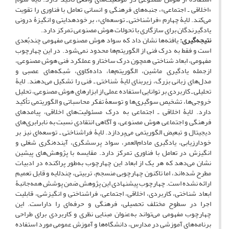
«اخلاقی ـ اجتماعی»، جنبه‌های فرهنگی و انسانی تعامل با فناوری را تقویت
می‌کند. لایۀ چهارم «فراشناختی ـ توسعه‌ای»، بر خودهدایتی و انگیزۀ درونی
یادگیرندگان برای سازگاری با تحولات هوش مصنوعی تمرکز دارد.
نتیجه‌گیری:
یافته‌ها نشان داد که سواد هوش مصنوعی مفهومی چندبُعدی
است و فقط به درک فنی از الگوریتم‌ها محدود نمی‌شود. در این چهارچوب
مفهومی، ابعاد شناختی همچون درک ساختار و عملکرد فنی هوش مصنوعی،
ازجمله یادگیری ماشین، الگوریتم‌ها، داده‌کاوی، شبکه‌های عصبی و
مدل‌های زبانی بزرگ، زیربنای لایۀ شناختی ـ فنی را تشکیل می‌دهند. لایۀ
تحلیلی ـ کاربردی بر توانایی استفاده عملی از ابزارهای هوش مصنوعی، تحلیل
خروجی‌ها، تشخیص سوگیری‌ها و توسعۀ تفکر محاسباتی و الگوریتمی تأکید
دارد. لایۀ اخلاقی ـ اجتماعی به درک مسئولیت‌های اخلاقی، پیامدهای
فرهنگی و اجتماعی هوش مصنوعی، و آگاهی انتقادی نسبت به نابرابری‌های
دیجیتال و تبعیض الگوریتمی می‌پردازد. لایۀ فراشناختی ـ توسعه‌ای نیز بر
خودارزیابی، یادگیری مادام‌العمر، سواد پرسشگری، آینده‌نگری شغلی و
انگیزش در تعامل با فناوری تمرکز دارد. مقایسه با پژوهش‌های پیشین
نشان می‌دهد که هر یک از ابعاد این چهارچوب به‌طور پراکنده در ادبیات
مطرح شده‌اند، اما تاکنون چهارچوبی منسجم، تربیتی، چندلایه و قابل تعمیم
ارائه نشده است. چهارچوب پیشنهادی این پژوهش ضمن پوشش همه‌جانبۀ
ابعاد شناختی، کاربردی، اخلاقی، اجتماعی، فراشناختی و انگیزشی، قابلیت
اجرا در سطوح مختلف تحصیلی، فرهنگی و حرفه‌ای را داراست. این
چهارچوب مفهومی می‌تواند به‌عنوان مبنایی نظری و کاربردی برای طراحی
برنامه‌های آموزشی در مدارس، دانشگاه‌ها و آموزش عمومی مورد استفاده