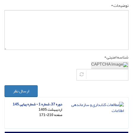
توضیحات *
شناسه امنیتی *
ارسال نظر
دوره 37، شماره 1 - شماره پیاپی 145
اردیبهشت 1405
صفحه
171-210