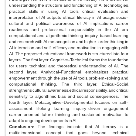
understanding the structure and functioning of AI technologies,
practical skills in using AI tools, critical evaluation and
interpretation of AI outputs, ethical literacy in AI usage, socio-
cultural and political awareness of AI implications, career
readiness and professional responsibility in the AI era,
computational and algorithmic thinking, inquiry-based learning
and research with AI, metacognition and higher-order thinking in
AI interaction, and self-efficacy and motivation in engaging with
AI. The proposed educational framework is structured into four
layers. The first layer, Cognitive-Technical, forms the foundation
for users’ technical and theoretical understanding of AI. The
second layer, Analytical-Functional, emphasizes practical
empowerment through the use of AI tools, problem-solving, and
computational thinking. The third layer, Ethical-Social,
strengthens cultural awareness, ethical responsibility, and critical
sensitivity to algorithmic bias and social consequences. The
fourth layer, Metacognitive-Developmental, focuses on self-
assessment, lifelong learning, inquiry-driven engagement,
career-oriented future thinking, and sustained motivation to
adapt to ongoing developments in AI.
Conclusion:
The findings indicate that AI literacy is a
multidimensional concept that goes beyond technical