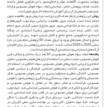
بتوانند به‌صورت آگاهانه، مؤثر و اخلاق‌محور با این فناوری تعامل داشته
باشند. هدف پژوهش حاضر، شناسایی ابعاد سواد هوش مصنوعی و ارائۀ
چهارچوب مفهومی از آن برای آموزش با استفاده از مرور متون است.
روش:
این پژوهش ازنظر هدف کاربردی است و با روش مرور نظام‌مند متون
انجام شده است. فرایند مرور نظام‌مند براساس چهارچوب کیچن‌‌هام و
چارترز در سه مرحلۀ طراحی مرور، مرور منابع و تدوین گزارش مرور انجام
شد. تلاش شده است براساس جستجوی زنجیرۀ استنادی در پایگاه
استنادی اسکوپوس منابع جامع و کامل بازیابی شوند. پس از اعتباریابی
منابع و اعمال معیارهای ورود و خروج، تعداد 60 پژوهش تمام متن در بازه
زمانی 2020 تا 2025 انتخاب شدند. اعتبارسنجی پژوهش نیز برای اطمینان
از کدهای استخراجی و دسته‌بندی آن‌ها انجام شده است.
یافته‌ها:
ابعاد سواد هوش مصنوعی در 10 بُعد درک ساختار و عملکرد فنی
هوش مصنوعی، مهارت عملی در استفاده از ابزارهای هوش مصنوعی، تحلیل
انتقادی و ارزیابی خروجی‌های هوش مصنوعی، سواد اخلاقی در استفاده از
هوش مصنوعی، شناخت زمینه‌های اجتماعی، فرهنگی و سیاسی هوش
مصنوعی، آمادگی شغلی و مسئولیت‌پذیری در عصر هوش مصنوعی، تفکر
محاسباتی و الگوریتمی، سواد پرسشگری و یادگیری پژوهش‌محور با هوش
مصنوعی، فراشناخت و تفکر سطح بالا در تعامل با هوش مصنوعی، و
خودکارآمدی و انگیزه در تعامل با هوش مصنوعی شناسایی شد. چهارچوب
آموزشی برای سواد هوش مصنوعی نیز در قالب چهار لایه شناسایی شد.
لایۀ نخست «شناختی ـ فنی»، زیربنای درک فنی و نظری کاربران را شکل
می‌دهد. لایۀ دوم «تحلیلی ـ کاربردی»، بر توانمندسازی عملی کاربران در
استفاده از هوش مصنوعی در موقعیت‌های واقعی تأکید دارد. لایۀ سوم