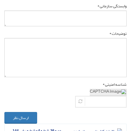
وابستگی سازمانی *
توضیحات *
شناسه امنیتی *
ارسال نظر
دوره 36، شماره 4 - شماره پیاپی 144