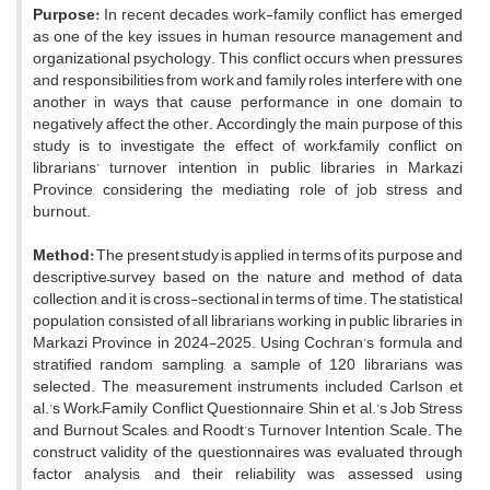
Purpose:
In recent decades, work-family conflict has emerged
as one of the key issues in human resource management and
organizational psychology. This conflict occurs when pressures
and responsibilities from work and family roles interfere with one
another in ways that cause performance in one domain to
negatively affect the other. Accordingly, the main purpose of this
study is to investigate the effect of work–family conflict on
librarians’ turnover intention in public libraries in Markazi
Province, considering the mediating role of job stress and
burnout.
Method:
The present study is applied in terms of its purpose and
descriptive–survey based on the nature and method of data
collection, and it is cross-sectional in terms of time. The statistical
population consisted of all librarians working in public libraries in
Markazi Province in 2024-2025. Using Cochran’s formula and
stratified random sampling, a sample of 120 librarians was
selected. The measurement instruments included Carlson et
al.’s Work–Family Conflict Questionnaire, Shin et al.’s Job Stress
and Burnout Scales, and Roodt’s Turnover Intention Scale. The
construct validity of the questionnaires was evaluated through
factor analysis, and their reliability was assessed using