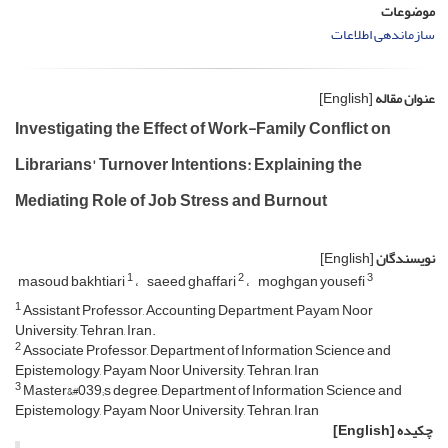
موضوعات
سازماندهی اطلاعات
عنوان مقاله
[English]
Investigating the Effect of Work-Family Conflict on
Librarians' Turnover Intentions: Explaining the
Mediating Role of Job Stress and Burnout
نویسندگان
[English]
1
2
3
masoud bakhtiari
saeed ghaffari
moghgan yousefi
1
Assistant Professor, Accounting Department, Payam Noor
University, Tehran, Iran.
2
Associate Professor, Department of Information Science and
Epistemology, Payam Noor University, Tehran, Iran
3
Master&#039;s degree, Department of Information Science and
Epistemology, Payam Noor University, Tehran, Iran
چکیده
[English]