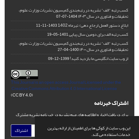
کسب رتبه "الف" نشریه در رتبه‌بندی کمیسیون نشریات وزارت علوم،
تحقیقات و فناوری در سال ۱۴۰۳
1404-07-07
ابلاغ دستور العمل ارجاع دهی/ تیرماه 1402
1403-11-11
کسب رتبه الف برای دومین سال پیاپی
1401-05-19
کسب رتبه "الف" نشریه در رتبه‌بندی کمیسیون نشریات وزارت علوم،
تحقیقات و فناوری در سال ۱۴۰۰
1400-04-27
از وب سایت انگلیسی ما بازدید کنید!
1399-12-09
This Journal is an open access Journal Licensed
under the
Creative Commons Attribution 4.0 International License
(CC BY 4.0)
اشتراک خبرنامه
برای دریافت اخبار و اطلاعیه های مهم نشریه در خبرنامه نشریه مشترک
شوید.
این وب سایت از کوکی ها برای اطمینان از ارائه بهترین
اشتراک
خدمات استفاده می کند.