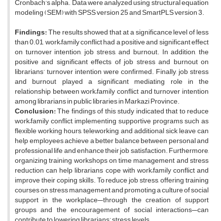
Cronbach’s alpha. Data were analyzed using structural equation
modeling (SEM) with SPSS version 25 and SmartPLS version 3.
Findings:
The results showed that at a significance level of less
than 0.01, work–family conflict had a positive and significant effect
on turnover intention, job stress, and burnout. In addition, the
positive and significant effects of job stress and burnout on
librarians’ turnover intention were confirmed. Finally, job stress
and burnout played a significant mediating role in the
relationship between work–family conflict and turnover intention
among librarians in public libraries in Markazi Province.
Conc
lusion:
The findings of this study indicated that to reduce
work–family conflict, implementing supportive programs such as
flexible working hours, teleworking, and additional sick leave can
help employees achieve a better balance between personal and
professional life and enhance their job satisfaction. Furthermore,
organizing training workshops on time management and stress
reduction can help librarians cope with work–family conflict and
improve their coping skills. To reduce job stress, offering training
courses on stress management and promoting a culture of social
support in the workplace—through the creation of support
groups and the encouragement of social interactions—can
contribute to lowering librarians’ stress levels.