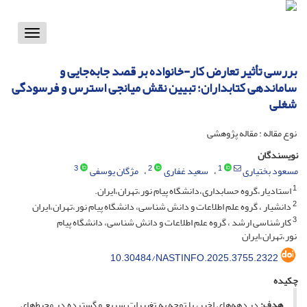
Toggle
vigation
بررسی تأثیر تعارض کار-خانواده بر قصد جابه‌جایی و
ساماندهی کتابداران؛ تبیین نقش میانجی استرس و فرسودگی
شغلی
نوع مقاله : مقاله پژوهشی
نویسندگان
3
2
1
مسعود بختیاری
سعید غفاری
مژگان یوسفی
1
استادیار،گروه حسابداری،دانشگاه پیام نور،تهران،ایران.
2
دانشیار ، گروه علم اطلاعات و دانش شناسی، دانشگاه پیام نور،تهران،ایران
3
کارشناسی ارشد ، گروه علم اطلاعات و دانش شناسی، دانشگاه پیام
نور،تهران،ایران
10.30484/NASTINFO.2025.3755.2322
چکیده
هدف:
در دهه‌های اخیر، با توجه به تغییرات سریع و گسترده در محیط‌های