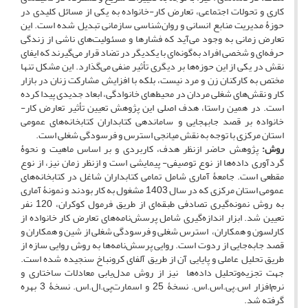
کاری و تحولات اجتماعی، تعارض کار-خانواده به یکی از مسائل کلیدی در
حوزۀ مدیریت منابع انسانی و روان‌شناسی سازمانی تبدیل شده است. این
تعارض زمانی به وجود می‌آید که فشارها و مسئولیت‌های ناشی از زندگی
حرفه‌ای و شخصی افراد به‌گونه‌ای با یکدیگر در تضاد قرار می‌گیرند که ایفای
نقش در یکی از این حوزه‌ها بر دیگری تأثیر منفی می‌گذارد. این مشکل تنها
مختص به کارکنان زن و مرد نیست، بلکه با افزایش مشارکت زنان در بازار
کار و نقش‌های شغلی مردان در محیط‌های خانوادگی، ابعاد جدیدی پیدا کرده
است. در همین راستا، هدف اصلی این پژوهش تعیین تأثیر تعارض کار-
خانواده بر قصد جابه‎جایی و ساماندهی کتابداران کتابخانه‌های عمومی
استان مرکزی با توجه به نقش میانجی استرس و فرسودگی شغلی است.
روش:
پژوهش حاضر ازنظر هدف، کاربردی و بر اساس ماهیت و نحوۀ
گردآوری داده‌ها از نوع توصیفی- پیمایشی است و ازنظر زمان نیز، از نوع
مقطعی است. جامعۀ آماری شامل تمامی کتابداران شاغل در کتابخانه‌های
عمومی استان مرکزی که در سال 1403 مشغول به کار بودند و نمونۀ آماری
به روش نمونه‌گیری تصادفی طبقه‌ای از طریق فرمول کوکران، 120 نفر
تعیین شد. ابزار اندازه‌گیری شامل پرسش‌نامه‌های تعارض کار خانواده از
کارلسون و همکاران، استرس شغلی و فرسودگی شغلی از شین و همکاران و
قصد جا‌به‌جایی از ردوت است. روایی پرسش‌نامه‌ها به روش روایی سازه از
طریق تحلیل عاملی و پایایی آن از طریق آلفای کرونباخ سنجیده شده است.
جهت تجزیه‌وتحلیل داده‌ها نیز از روش مدل‌یابی معادلات ساختاری و
نرم‌افزار اس.پی.اس.اس. نسخۀ 25 و اسمارت‌پی.ال.اس. نسخۀ 3 بهره
گرفته شد.