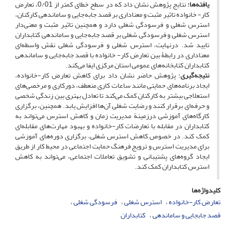
یافته‌ها:
نتایج پژوهش نشان داد که در سطح خطای کمتر از 0/01، تعارض
کار- خانواده تاثیر مثبت و معناداری بر قصد جابه‌جایی و ساماندهی کارکنان،
استرس شغلی و فرسودگی شغلی دارد و همچنین تاثیر مثبت و معنی‌دار
استرس شغلی و فرسودگی شغلی بر قصد جابه‌جایی و ساماندهی کتابداران
تایید شد. درنهایت، استرس شغلی و فرسودگی شغلی نقش واسطه‌ای
معناداری در رابطۀ بین تعارض کار- خانواده با قصد جابه‌جایی و ساماندهی
کتابداران کتابخانه‌های عمومی استان مرکزی ایفا می‌کند.
نتیجه‌گیری
: پژوهش حاضر نشان داد برای کاهش تعارض کار-خانواده،
ایجاد برنامه‌های حمایتی مانند ساعات کاری منعطف، دورکاری و مرخصی‌های
استعلاجی بیشتر به کارکنان کمک می‌کند تا تعادل بهتری بین زندگی شخصی
و حرفه‌ای برقرار کنند و رضایت شغلی آن‌ها افزایش یابد. همچنین، برگزاری
کارگاه‌های آموزشی درزمینة مدیریت زمان و کاهش استرس می‌تواند به
کتابداران در مقابله با تعارضات کار-خانواده و بهبود مهارت‌های مقابله‌ای
کمک کند. در خصوص کاهش استرس شغلی، برگزاری دوره‌های آموزشی
برای مدیریت استرس و ترویج فرهنگ حمایت اجتماعی در محیط کار از طریق
ایجاد گروه‌های پشتیبانی و تشویق تعاملات اجتماعی، می‌تواند به کاهش
استرس کتابداران کمک کند.
کلیدواژه‌ها
تعارض کار-خانواده
استرس شغلی
فرسودگی شغلی
قصد جابجایی و ساماندهی
کتابداران