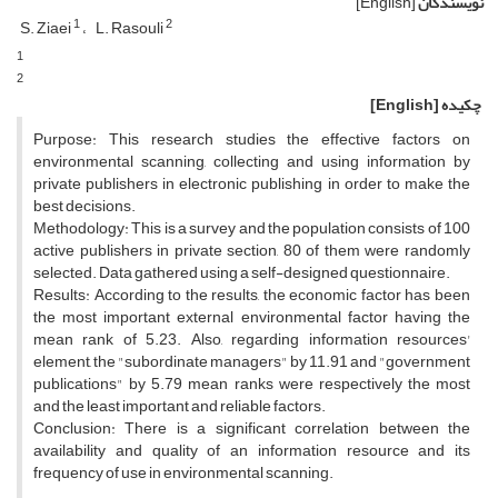
نویسندگان
[English]
1
2
S. Ziaei
L. Rasouli
1
2
چکیده
[English]
Purpose: This research studies the effective factors on
environmental scanning, collecting and using information by
private publishers in electronic publishing in order to make the
best decisions.
Methodology: This is a survey and the population consists of 100
active publishers in private section, 80 of them were randomly
selected. Data gathered using a self-designed questionnaire.
Results: According to the results, the economic factor has been
the most important external environmental factor having the
mean rank of 5.23. Also, regarding information resources'
element, the "subordinate managers" by 11.91 and "government
publications" by 5.79 mean ranks were respectively the most
and the least important and reliable factors.
Conclusion: There is a significant correlation between the
availability and quality of an information resource and its
frequency of use in environmental scanning.