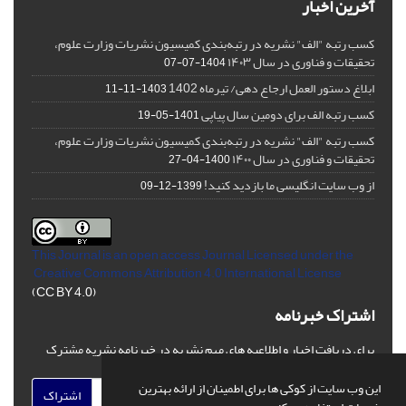
آخرین اخبار
کسب رتبه "الف" نشریه در رتبه‌بندی کمیسیون نشریات وزارت علوم،
تحقیقات و فناوری در سال ۱۴۰۳
1404-07-07
ابلاغ دستور العمل ارجاع دهی/ تیرماه 1402
1403-11-11
کسب رتبه الف برای دومین سال پیاپی
1401-05-19
کسب رتبه "الف" نشریه در رتبه‌بندی کمیسیون نشریات وزارت علوم،
تحقیقات و فناوری در سال ۱۴۰۰
1400-04-27
از وب سایت انگلیسی ما بازدید کنید!
1399-12-09
This Journal is an open access Journal Licensed
under the
Creative Commons Attribution 4.0 International License
(CC BY 4.0)
اشتراک خبرنامه
برای دریافت اخبار و اطلاعیه های مهم نشریه در خبرنامه نشریه مشترک
شوید.
این وب سایت از کوکی ها برای اطمینان از ارائه بهترین
اشتراک