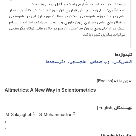
از مجلات در محیط وب انتشار می‌یابند نیز قابل ارزیابی هستند.
نتیجه‌گیری: اصلی­‌ترین چالش فراروی این حوزه تردید در داشتن اعتبار
علمی در حد حوزه علم‌سنجی است؛ زیرا مقالات مورد ارزیابی در علم‌­سنجی
از فیلترهای علمی بسیاری چون داوری و... عبور می­‌کنند، اما آنچه مسلم
است در ارزیابی‌های درون سازمانی آن هم در بازه زمانی کوتاه دگرسنجی
می­‌تواند بهترین شیوه باشد.
کلیدواژه‌ها
آلتمتریکس
وب اجتماعی
علم‌­سنجی
دگرسنجه‌­ها
عنوان مقاله
[English]
Altmetrics: A New Way in Scientometrics
نویسندگان
[English]
1
2
M. Salajagheh
S. Mohammadian
1
2
چکیده
[English]