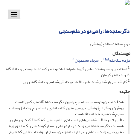
Toggle
vigation
دگرسنجه‌ها: راهی نو در علم‌سنجی
نوع مقاله : مقاله پژوهشی
نویسندگان
2
1
مژده سلاجقه
سجاد محمدیان
1
استادیار و عضو هیئت علمی گروه علم اطلاعات و دبیر کمیته علم‌سنجی، دانشگاه
شهید باهنر کرمان
2
کارشناسی ارشد رشته علم اطلاعات و دانش شناسی، دانشگاه تهران
چکیده
هدف: تبیین و توصیف مفاهیم پیرامون دگرسنجه‌ها (آلتمتریکس) است.
روش/ رویکرد پژوهش: بررسی متون کتابخانه‌ای و استخراج و تحلیل مطالب
مطرح‌شده مرتبط با اهداف است.
یافته­ها: برخلاف شاخص‌­های استنادی علم‌سنجی که کاملاً کند و زمان‌بر
هستند، دگرسنجه‌ها می‌­تواند در بازه زمانی بسیار کوتاه حتی یک یا دوروزه
به ارزیابی تولیدات علمی بپردازد، همچنین بسیار از تولیدات علمی که خارج