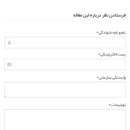
فرستادن نظر درباره این مقاله
نام و نام خانوادگی *
پست الکترونیکی *
وابستگی سازمانی *
توضیحات *