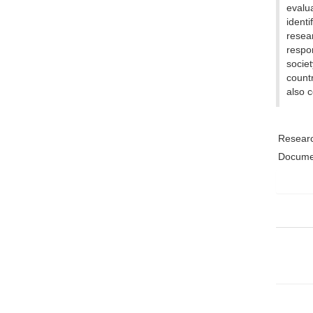
evalu
ident
resea
respo
socie
countr
also c
Researc
Documen