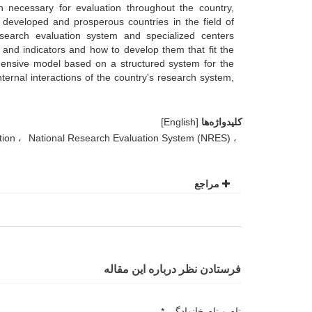
on necessary for evaluation throughout the country,
m developed and prosperous countries in the field of
esearch evaluation system and specialized centers
 and indicators and how to develop them that fit the
rehensive model based on a structured system for the
nternal interactions of the country's research system,
کلیدواژه‌ها
[English]
tion
National Research Evaluation System (NRES)
مراجع
فرستادن نظر درباره این مقاله
نام و نام خانوادگی *