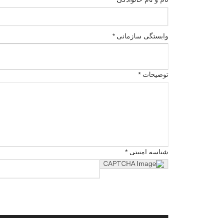
وابستگی سازمانی *
توضیحات *
شناسه امنیتی *