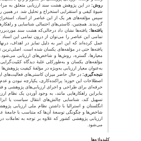
روش‌:
در این پژوهش هشت سند ارزیابی متعلق به مراجع 
شیوۀ کیفی و استقرایی استخراج و تحلیل شد. در همین راستا
سپس مؤلفه‌های هر یک از این عناصر از اسناد، استخراج 
گردیدند. همچنین، کاستی‌های احتمالی شناسایی و راهکاره
یافته‌ها:
یافته‌ها نشان داد درحالی‌که هشت سند موردبر
تمامی این عناصر را می‌توان از درون تمامی این اسناد ک
عمل کرده‌اند که این امر به دلیل تمایز در اهداف، درنه
یافته‌ها حتی در مؤلفه‌های یکسان شده است. اصلی‌ترین 
معیارها، گستره، روش‌ها و شاخص‌های ارزیابی می‌شود
مؤلفه‌های یکسان و به‌طورکلی غلبۀ دیدگاه کمّیت‌گرایی
به‌عنوان معیار ارزیابی به‌ویژه در مؤلفۀ کیفیت پژوهش‌ها 
نتیجه‌گیری:
در حال حاضر میزان کاستی‌های فعالیت‌های ا
اصطلاحات این حوزه؛ پراکنده‌کاری، یکپارچه نبودن و عد
حرفه‌ای برای طراحی و اجرای ارزیابی‌های پژوهشی و فقد
بنابراین راهکارهایی مانند، به وجود آوردن یک نظام ارز
تسهیل کند، شناسایی چالش‌های انتقال سیاست یا ابزا
انگلستان و استرالیا با داشتن نظام ملی ارزیابی پژوه
شاخص‌ها و چگونگی توسعۀ آن‌ها که متناسب با جامعۀ علم
ارزیابی پژوهشی کشور که علاوه بر توجه به تعاملات درو
می‌شود.
کلیدواژه‌ها