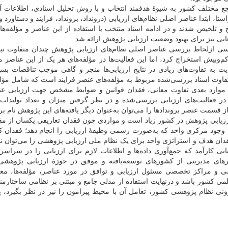
مختلف کشور به شیوۀ هدفمند انتخاب و با روش تحلیل اسنادی، اطلاعات آن‌
، ابتدا عناصر اصلی نظام‌های ارزیابی (درونداد، برونداد، فرایند و دستاورد و 
و تلخیص شدند و در ادامه اسناد منتخب با استفاده از این عناصر و مؤلفه‌ها
ایی نیز برای بهبود وضعیت ارزیابی پژوهش ارائه شد.
رسی ازلحاظ بررسی عناصر اصلی نظام‌های ارزیابی پژوهش چندان متفاوت نیس
م‌وبیش استخراج کرد، اما این فعالیت‌ها در مؤلفه‌های هر یک از این عناصر 
ایت به تفاوت‌های زیادی در نتایج ارزیابی‌ها منجر و گاهی موجب تناقضات بسی
تفاوت اسناد بررسی‌شده مربوط به مؤلفه‌های عنصر فرایند است که شامل مؤلف
. موارد بعدی تفاوت معانی، فقدان قوانین و ضوابط مشخص جهت ارزیابی عن
 در فعالیت‌های ارزیابی بررسی‌شده و در نظر گرفتن میزان و تعداد تولیدات
از قسمت عنصر بروندادها را می‌توان به‌عنوان دیگر یافته‌های این پژوهش نام بر
رزیابی پژوهش در کشور زیاد است و مواردی چون فقدان تعاریفی یکسان از مفا
م وجود مرکزی واحد که به‌صورت رسمی وظیفۀ ارزیابی را انجام دهد؛ فقدان کا
ان هدف و استراتژی واحد برای یک نظام ملی ارزیابی پژوهشی را می‌توان نام
یابی کارآمد که جمع‌آوری داده‌ها و اطلاعات لازم برای ارزیابی را در سراس
رهای مدیریتی از کشورهای توسعه‌یافته و موفق در حوزۀ ارزیابی پژوهشی 
شی و مراکز تخصصی مسئول ارزیابی و توافق در مورد عناصر، مؤلفه‌ها، معیا
ی کشور باشد و درنهایت استفاده از مدلی جامع و مبتنی بر نظامی ساختارمند
نی نظام پژوهشی کشور، تعامل آن با محیط پیرامون را نیز در نظر بگیرد، پی