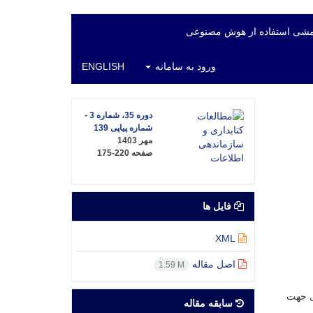
شی استفاده از هوش مصنوعی
ورود به سامانه
ENGLISH
دوره 35، شماره 3 -
شماره پیاپی 139
مهر 1403
صفحه
175-220
فایل ها
XML
اصل مقاله
1.59 M
ی جهت
سابقه مقاله