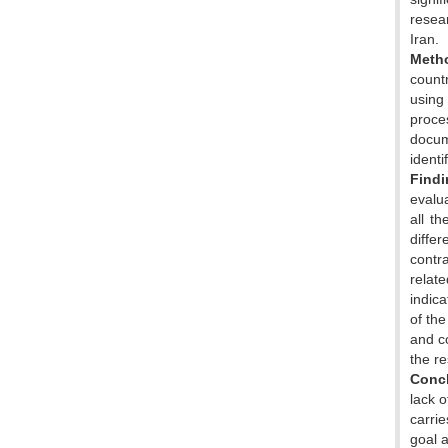
resea
Iran.
Meth
count
using
proce
docum
identi
Findi
evalu
all t
diffe
contr
relat
indica
of th
and co
the r
Concl
lack o
carrie
goal 