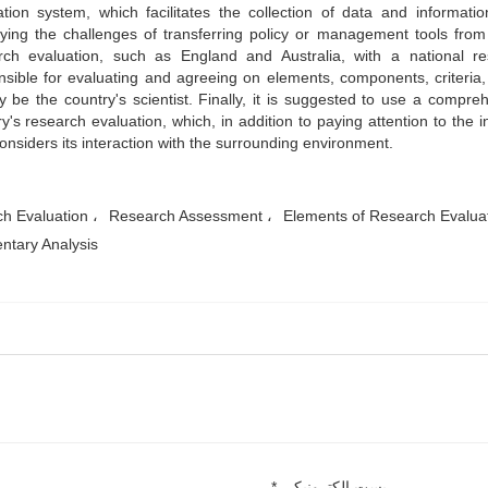
ation system, which facilitates the collection of data and informati
ifying the challenges of transferring policy or management tools fro
rch evaluation, such as England and Australia, with a national r
nsible for evaluating and agreeing on elements, components, criteria,
ty be the country's scientist. Finally, it is suggested to use a comp
y's research evaluation, which, in addition to paying attention to the i
onsiders its interaction with the surrounding environment.
h Evaluation
Research Assessment
Elements of Research Evalua
tary Analysis
پست الکترونیکی *