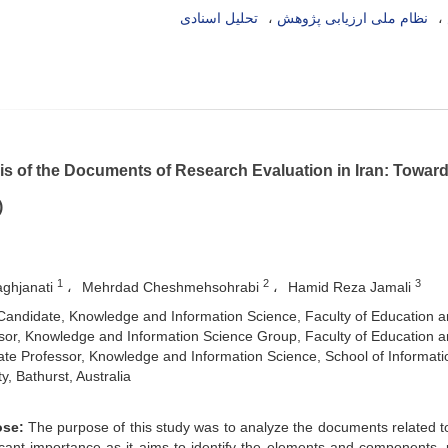
نظام ملی ارزیابی پژوهش
تحلیل اسنادی
is of the Documents of Research Evaluation in Iran: Towar
)
1
2
3
aghjanati
Mehrdad Cheshmehsohrabi
Hamid Reza Jamali
andidate, Knowledge and Information Science, Faculty of Education and
or, Knowledge and Information Science Group, Faculty of Education and
te Professor, Knowledge and Information Science, School of Informat
y, Bathurst, Australia
ose:
The purpose of this study was to analyze the documents related to re
ficant importance as it aims to identify the elements and components,