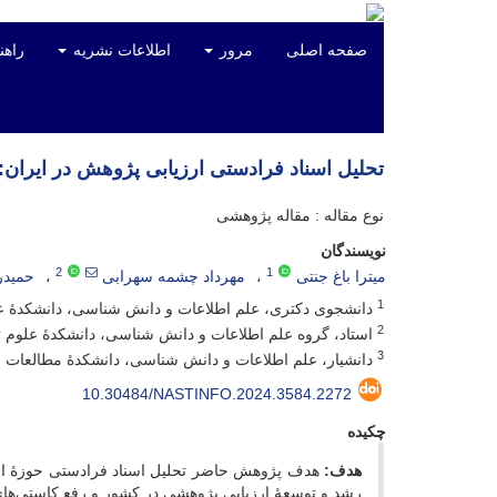
صفحه اصلی
مرور
اطلاعات نشریه
راهن
تحلیل اسناد فرادستی ارزیابی پژوهش در ایران
نوع مقاله : مقاله پژوهشی
نویسندگان
2
1
میترا باغ جنتی
مهرداد چشمه سهرابی
حمیدر
1
دانشجوی دکتری، علم اطلاعات و دانش شناسی، دانشکدۀ علو
2
استاد، گروه علم اطلاعات و دانش شناسی، دانشکدۀ علوم تر
3
دانشیار، علم اطلاعات و دانش شناسی، دانشکدۀ مطالعات اط
10.30484/NASTINFO.2024.3584.2272
چکیده
هدف:
هدف پژوهش حاضر تحلیل اسناد فرادستی حوزۀ ارزی
رشد و توسعۀ ارزیابی پژوهشی در کشور و رفع کاستی‌های