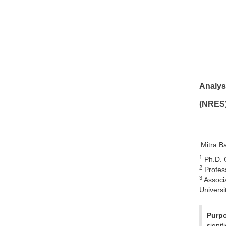
Analys
(NRES
Mitra B
1
Ph.D. C
2
Profess
3
Associa
Universit
Purp
signi