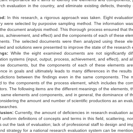
rch evaluation in the country, and eliminate existing defects, thereby
od:
In this research, a rigorous approach was taken. Eight evaluation
ry were selected by purposive sampling method. The information was e
 the document analysis method. This thorough process ensured that the
ss, achievement, and effect) and the components of each of these elem
ents. The selected documents were then analyzed using these ele
fied and solutions were presented to improve the state of the research 
ngs:
While the eight examined documents are not significantly dif
ation systems (input, output, process, achievement, and effect), and a
hese documents, but the components of each of these elements are 
rence in goals and ultimately leads to many differences in the resul
adictions between the findings even in the same components. The 
ed to the components of the process element, which includes the com
tors. The following items are the different meanings of the elements, the
e same elements and components, and in general, the dominance of the q
nsidering the amount and number of scientific productions as an evalua
esearches.
usion:
Currently, the amount of deficiencies in research evaluation ac
f uniform definitions of concepts and terms in this field, scattering, non
s out the task of evaluation; lack of professional staff to design and i
and strategy for a national research evaluation system can be mentione