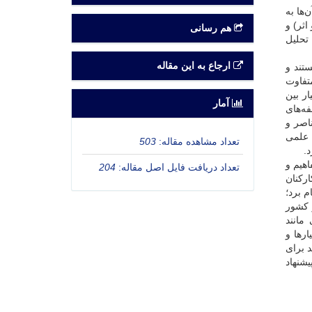
ها به
اثر) و
هم رسانی
 تحلیل
ارجاع به این مقاله
تند و
متفاوت
ار بین
آمار
ه‌های
اصر و
 علمی
تعداد مشاهده مقاله:
503
د.
هیم و
تعداد دریافت فایل اصل مقاله:
204
رکنان
 برد؛
ر کشور
مانند
رها و
 برای
شنهاد