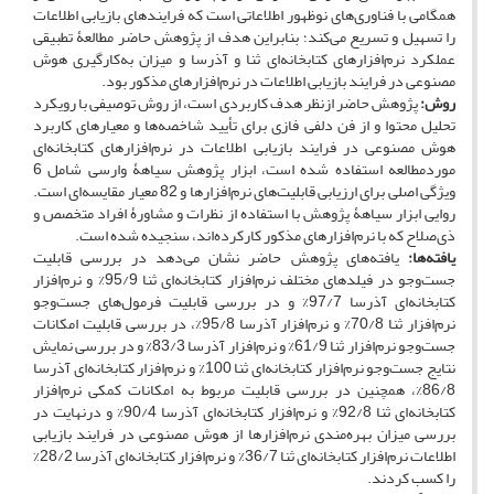
همگامی با فناوری‌های نوظهور اطلاعاتی است که فرایندهای بازیابی اطلاعات
را تسهیل و تسریع می‌کند؛ بنابراین هدف از پژوهش حاضر مطالعۀ تطبیقی
عملکرد نرم‌افزارهای کتابخانه‌ای ثنا و آذرسا و میزان به‌کارگیری هوش
مصنوعی در فرایند بازیابی اطلاعات در نرم‌افزارهای مذکور بود.
روش:
پژوهش حاضر ازنظر هدف کاربردی است، از روش توصیفی با رویکرد
تحلیل محتوا و از فن دلفی فازی برای تأیید شاخصه‌ها و معیارهای کاربرد
هوش مصنوعی در فرایند بازیابی اطلاعات در نرم‌افزارهای کتابخانه‌ای
موردمطالعه استفاده شده‌ است، ابزار پژوهش سیاهۀ وارسی شامل 6
ویژگی اصلی برای ارزیابی قابلیت‌های نرم‌افزارها و 82 معیار مقایسه‌ای است.
‌روایی ابزار سیاهۀ پژوهش با استفاده از نظرات و مشاورۀ افراد متخصص و
ذی‌صلاح که با نرم‌افزارهای مذکور کارکرده‌اند، سنجیده شده ‌است.
یافته‌ها:
یافته‌های پژوهش حاضر نشان می‌دهد در بررسی قابلیت
جست‌وجو در فیلدهای مختلف نرم‌افزار کتابخانه‌ای ثنا 95/9% و نرم‌افزار
کتابخانه‌ای آذرسا 97/7% و در بررسی قابلیت‌ فرمول‌های جست‌وجو
نرم‌افزار ثنا 70/8% و نرم‌افزار آذرسا 95/8%، در بررسی قابلیت امکانات
جست‌وجو نرم‌افزار ثنا 61/9% و نرم‌افزار آذرسا 83/3% و در بررسی نمایش
نتایج جست‌وجو نرم‌افزار کتابخانه‌ای ثنا 100% و نرم‌افزار کتابخانه‌ای آذرسا
86/8%، همچنین در بررسی قابلیت مربوط به امکانات کمکی نرم‌افزار
کتابخانه‌ای ثنا 92/8% و نرم‌افزار کتابخانه‌ای آذرسا 90/4% و درنهایت در
بررسی میزان بهره‌مندی نرم‌افزارها از هوش مصنوعی در فرایند بازیابی
اطلاعات نرم‌افزار کتابخانه‌ای ثنا 36/7% و نرم‌افزار کتابخانه‌ای آذرسا 28/2%
را کسب کردند.