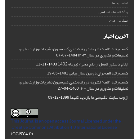
تماس با ما
واژه نامه اختصاصی
نقشه سایت
آخرین اخبار
کسب رتبه "الف" نشریه در رتبه‌بندی کمیسیون نشریات وزارت علوم،
تحقیقات و فناوری در سال ۱۴۰۳
1404-07-07
ابلاغ دستور العمل ارجاع دهی/ تیرماه 1402
1403-11-11
کسب رتبه الف برای دومین سال پیاپی
1401-05-19
کسب رتبه "الف" نشریه در رتبه‌بندی کمیسیون نشریات وزارت علوم،
تحقیقات و فناوری در سال ۱۴۰۰
1400-04-27
از وب سایت انگلیسی ما بازدید کنید!
1399-12-09
This Journal is an open access Journal Licensed
under the
Creative Commons Attribution 4.0 International License
(CC BY 4.0)