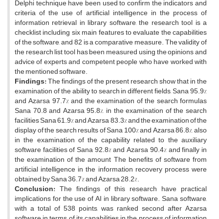
Delphi technique have been used to confirm the indicators and
criteria of the use of artificial intelligence in the process of
information retrieval in library software, the research tool is a
checklist including six main features to evaluate the capabilities
of the software, and 82 is a comparative measure. The validity of
the research list tool has been measured using the opinions and
advice of experts and competent people who have worked with
the mentioned software.
Findings:
The findings of the present research show that in the
examination of the ability to search in different fields, Sana 95.9%
and Azarsa 97.7% and the examination of the search formulas
Sana 70.8 and Azarsa 95.8%, in the examination of the search
facilities Sana 61.9% and Azarsa 83.3% and the examination of the
display of the search results of Sana 100% and Azarsa 86.8%, also
in the examination of the capability related to the auxiliary
software facilities of Sana 92.8% and Azarsa 90.4% and finally in
the examination of the amount The benefits of software from
artificial intelligence in the information recovery process were
obtained by Sana 36.7% and Azarsa 28.2%.
Conclusion:
The findings of this research have practical
implications for the use of AI in library software. Sana software,
with a total of 538 points, was ranked second after Azarsa
software in terms of its capabilities in the process of information