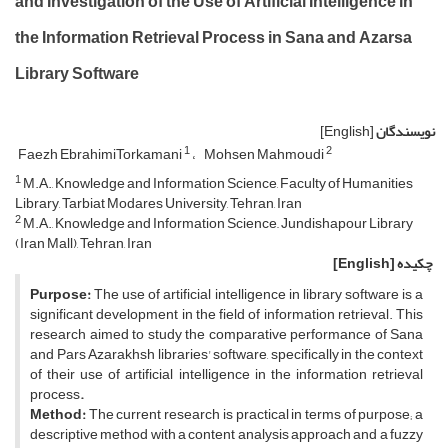
and Investigation of the Use of Artificial Intelligence in
the Information Retrieval Process in Sana and Azarsa
Library Software
نویسندگان
[English]
1
2
Faezh EbrahimiTorkamani
Mohsen Mahmoudi
1
M.A., Knowledge and Information Science, Faculty of Humanities
Library, Tarbiat Modares University, Tehran, Iran
2
M.A., Knowledge and Information Science,, Jundishapour Library
(Iran Mall), Tehran, Iran
چکیده
[English]
Purpose:
The use of artificial intelligence in library software is a
significant development in the field of information retrieval. This
research aimed to study the comparative performance of Sana
and Pars Azarakhsh libraries' software, specifically in the context
of their use of artificial intelligence in the information retrieval
process
.
Method:
The current research is practical in terms of purpose; a
descriptive method with a content analysis approach and a fuzzy