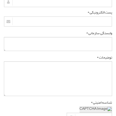
پست الکترونیکی *
وابستگی سازمانی *
توضیحات *
شناسه امنیتی *