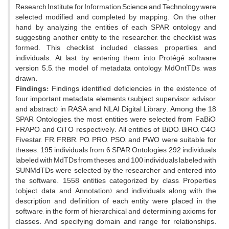
Research Institute for Information Science and Technology were
selected modified and completed by mapping. On the other
hand, by analyzing the entities of each SPAR ontology and
suggesting another entity to the researcher, the checklist was
formed. This checklist included classes, properties, and
individuals. At last, by entering them into Protégé software
version 5.5, the model of metadata ontology, MdOntTDs, was
drawn.
Findings:
Findings identified deficiencies in the existence of
four important metadata elements (subject, supervisor, advisor,
and abstract) in RASA and NLAI Digital Library. Among the 18
SPAR Ontologies, the most entities were selected from FaBiO,
FRAPO, and CiTO respectively. All entities of BiDO, BiRO, C4O,
Fivestar, FR, FRBR, PO, PRO, PSO, and PWO were suitable for
theses. 195 individuals from 6 SPAR Ontologies, 292 individuals
labeled with MdTDs from theses, and 100 individuals labeled with
SUNMdTDs were selected by the researcher and entered into
the software. 1558 entities categorized by class, Properties
(object, data, and Annotation), and individuals along with the
description and definition of each entity were placed in the
software, in the form of hierarchical and determining axioms for
classes. And specifying domain and range for relationships.