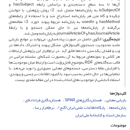
آن‌ها تا سه سطح دسته‌بندی و براساس رابطه hasSubject و
isSubjectOf به پایان‌نامه‌ها متصل شد. 2) روش پژوهش، با خواندن
چکیده و گاه متن هر پایان‌نامه استخراج شد و با استفاده از رابطه‌های
hasMethod و usedIn به پایان‌نامه مربوط پیوند خورد. 3) مقاله‌های
برگرفته از پایان‌نامه‌ها نیز تا جای ممکن جستجو و با رابطۀ
hasJournalArticle و journalArticleOf به پایان‌نامه وصل شد.
نتیجه‌گیری:
الگوی حاصل در صورت پیاده‌سازی، می‌تواند بر موانع بازیابی
مانند محدودیت جستجوی کلیدواژه‌ای، مشکل پیوند و اشتراک داده‌ها در
وب و فقدان یکدستی داده‌ها فائق آید. در نرم‌افزار این پژوهش ارتباطات
هر کلاس و نمونه‌های مربوط به آن به‌صورت شبکه‌ای سلسله مراتبی در
قالب سه‌گانه‌های RDF به‌وضوح قابل‌رؤیت است و ارتباط میان موجودیت‌ها
با افزایش نقاط دسترسی، جستجوهای معنایی عمیق‌تری را نوید می‌دهد. با
تمام این‌ها در حال حاضر به‌سبب نبود یا کمبود اطلاعات برچسبی و پیوندی،
استفادۀ بخشی از موجودیت‌های انتخاب‌شده در این مقاله مقدور نیست.
کلیدواژه‌ها
بازیابی معنایی
هستان‌نگاری‌های SPAR
هستان‌نگاری فراداده‌ای
پایان‌‌نامه‌ها
پایگاه اطلاعات علمی ایران (گنج)
نرم‌افزار رسا
سازمان اسناد و کتابخانۀ ملی ایران
موضوعات