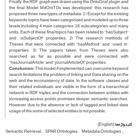
Finally, the RDF graph was drawn using the OntoGraf plugin, and
the final Model, MdOntTDs was developed. this research has
proposed three new types of metadata: 1) Except for the existing
keywords, topics have been categorized and modeled up to three
levels including 4 main categories, 16 subcategories, and many
units. Each of these final topics has been related to “hasSubject”
and “isSubjectOf” properties. 2) The research methods of
Theses that were connected with “hasMethod” and “used in”
properties. 3) The papers taken from Theses were also
searched, as far as possible, and were connected with
“hasJournalArticle” and “journalArticleOf” properties.
Conclusion:
This model, if implemented, can overcome keyword
search limitations, the problem of linking and Data sharing on the
web, and the inconsistency of data. In the software, classes and
their related individuals are visible in the form of a hierarchical
network in RDF triples, and the connection between entities with
increasing access points promises deeper semantic searches.
However, due to the absence or lack of tagged and linked data,
usage of the some of selected entities is not possible.
کلیدواژه‌ها
[English]
Semantic Retrieval
SPAR Ontologies
Metadata Ontologies