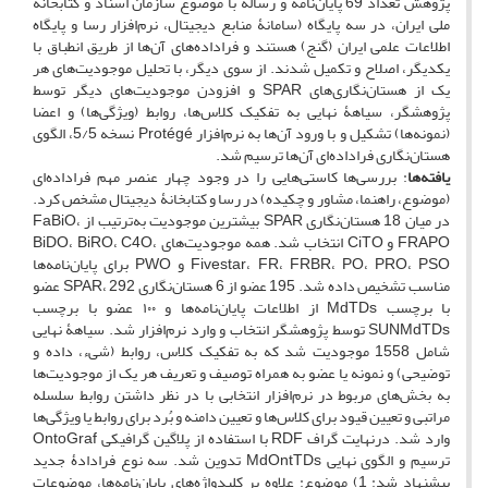
پژوهش تعداد 69 پایان‌نامه‌ و رساله‌ با موضوع سازمان اسناد و کتابخانۀ
ملی ایران، در سه پایگاه (سامانۀ منابع دیجیتال، نرم‌افزار رسا و پایگاه
اطلاعات علمی ایران (گنج) هستند و فراداده‌های آن‌ها از طریق انطباق با
یکدیگر، اصلاح و تکمیل شدند. از سوی دیگر، با تحلیل موجودیت‌های هر
یک از هستان‌نگاری‌های SPAR و افزودن موجودیت‌های دیگر توسط
پژوهشگر، سیاهۀ نهایی به تفکیک کلاس‌ها، روابط (ویژگی‌ها) و اعضا
(نمونه‌ها) تشکیل و با ورود آن‌ها به نرم‌افزار Protégé نسخه 5/5، الگوی
هستان‌نگاری فراداده‌ای آن‌ها ترسیم شد.
یافته‌ها
: بررسی‌ها کاستی‌هایی را در وجود چهار عنصر مهم فراداده‌ای
(موضوع، راهنما، مشاور و چکیده) در رسا و کتابخانۀ دیجیتال مشخص کرد.
در میان 18 هستان‌نگاری SPAR بیشترین موجودیت به‌ترتیب از FaBiO،
FRAPO و CiTO انتخاب شد. همه موجودیت‌های BiDO، BiRO، C4O،
Fivestar، FR، FRBR، PO، PRO، PSO و PWO برای پایان‌نامه‌ها
مناسب تشخیص داده شد. 195 عضو از 6 هستان‌نگاری SPAR، 292 عضو
با برچسب MdTDs از اطلاعات پایان‌نامه‌ها و ۱۰۰ عضو با برچسب
SUNMdTDs توسط پژوهشگر انتخاب و وارد نرم‌افزار شد. سیاهۀ‌ نهایی
شامل 1558 موجودیت شد که به تفکیک کلاس، روابط (شیء، داده و
توضیحی) و نمونه یا عضو به همراه توصیف و تعریف هر یک از موجودیت‌ها
به بخش‌های مربوط در نرم‌افزار انتخابی با در نظر داشتن روابط سلسله
مراتبی و تعیین قیود برای کلاس‌ها و تعیین دامنه و بُرد برای روابط یا ویژگی‌ها
وارد شد. درنهایت گراف RDF با استفاده از پلاگین‌ گرافیکی OntoGraf
ترسیم و الگوی نهایی MdOntTDs تدوین شد. سه نوع فرادادۀ جدید
پیشنهاد شد: 1) موضوع: علاوه بر کلیدواژه‌های پایان‌نامه‌ها، موضوعات