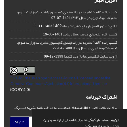
آخرین اخبار
کسب رتبه "الف" نشریه در رتبه‌بندی کمیسیون نشریات وزارت علوم،
تحقیقات و فناوری در سال ۱۴۰۳
1404-07-07
ابلاغ دستور العمل ارجاع دهی/ تیرماه 1402
1403-11-11
کسب رتبه الف برای دومین سال پیاپی
1401-05-19
کسب رتبه "الف" نشریه در رتبه‌بندی کمیسیون نشریات وزارت علوم،
تحقیقات و فناوری در سال ۱۴۰۰
1400-04-27
از وب سایت انگلیسی ما بازدید کنید!
1399-12-09
This Journal is an open access Journal Licensed
under the
Creative Commons Attribution 4.0 International License
(CC BY 4.0)
اشتراک خبرنامه
برای دریافت اخبار و اطلاعیه های مهم نشریه در خبرنامه نشریه مشترک
شوید.
این وب سایت از کوکی ها برای اطمینان از ارائه بهترین
اشتراک
خدمات استفاده می کند.