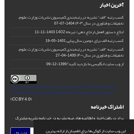
آخرین اخبار
کسب رتبه "الف" نشریه در رتبه‌بندی کمیسیون نشریات وزارت علوم،
تحقیقات و فناوری در سال ۱۴۰۳
1404-07-07
ابلاغ دستور العمل ارجاع دهی/ تیرماه 1402
1403-11-11
کسب رتبه الف برای دومین سال پیاپی
1401-05-19
کسب رتبه "الف" نشریه در رتبه‌بندی کمیسیون نشریات وزارت علوم،
تحقیقات و فناوری در سال ۱۴۰۰
1400-04-27
از وب سایت انگلیسی ما بازدید کنید!
1399-12-09
This Journal is an open access Journal Licensed
under the
Creative Commons Attribution 4.0 International License
(CC BY 4.0)
اشتراک خبرنامه
برای دریافت اخبار و اطلاعیه های مهم نشریه در خبرنامه نشریه مشترک
شوید.
این وب سایت از کوکی ها برای اطمینان از ارائه بهترین
اشتراک