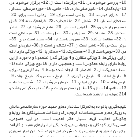
10- بررسی می‌شود در، 11- برگرفته است از، 12- برگزار می‌شود در،
13- پایه‌گذار، 14- تاثیر منفی دارد، 15- حامی، 16- حوزه مرتبطی است از ،
17- دارای مهارت، 18- روشی است برای، 19- زمانی است برای، 20-
سنجه‌ای است از، 21- شامل، 22- علائم دارد، 23- فراهم‌کننده، 24- قابل
دسترس از طریق، 25- قانونی است از، 26- مانع می‌شود از، 27- متاثر
است از، 28- متضاد، 29- محل اجرا، 30- محل ساخت، 31- مرحله‌ای است
از، 32- مطالعه می‌کند، 33- مفهومی است از، 34- مفید است برای، 35-
موثر است بر، 36- ناشی است از، 37- نشانه‌ای است از، 38- نظریه‌ای است
در، 39- نوعی است از، 40- هست یک، 41- همکار با، 42- ویژگی دارد)، که
از این ویژگی‌ها، 1 ویژگی متقارن و 4 ویژگی گذرا (متعدی) و 6 مورد از این
روابط دارای رابطه معکوس است و همچنین دارای 16 نوع ویژگی داده (1-
استفاده می‌کند از، 2- اختصار، 3- ایجاد شده توسط، 4- به کار می‌رود برای،
5- تاریخ ایجاد، 6- تاریخ برگزاری، 7- تاریخ تاسیس، 8- تاریخ تولد، 9-
تاریخ وفات، 10- دارای انواع، 11- درمان می‌شود، 12- شامل خدمات،
13- علائم، 14- علل، 15- قابل دسترس از منبع، 16- نام دیگر) می‌باشد و
214 نمونه در آن قید شده است.
نتیجه‌گیری: با توجه به تمرکز استانداردهای جدید حوزه سازماندهی دانش
به رویکردهای هستی‌شناسانه، لزوم درک و شناخت هستی‌نگاری‌ها، روابط و
چگونگی فعالیت آن‌ها بسیار حائز اهمیت است. در این خصوص،
هستی‌نگاری کودکان و نوجوانان می‌تواند یکی از ابزارهای مفید و کارآمد
برای این منظور و بازنمونی برای دانش در این حوزه باشد. این ابزار ضروری
می تواند در طراحی نظام‌های اطلاعاتی در زمینه کودکان و نوجوانان مورد