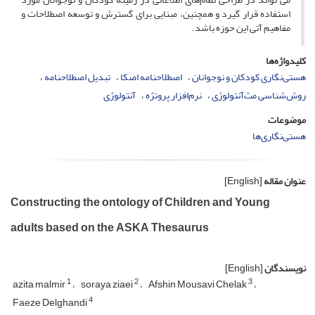
استفاده قرار گیرد و همچنین، مبنایی برای گسترش و توسعه اصطلاحات و
مفاهیم آتی این حوزه باشد.
کلیدواژه‌ها
هستی‌نگاری کودکان و نوجوانان
اصطلاحنامه اصکا
تبدیل اصطلاحنامه
روش‌شناسی مث‌آنتولوژی
نرم‌افزار پروتژه
آنتولوژی
موضوعات
هستی‌نگاری‌ها
عنوان مقاله
[English]
Constructing the ontology of Children and Young
adults based on the ASKA Thesaurus
نویسندگان
[English]
1
2
3
azita malmir
soraya ziaei
Afshin Mousavi Chelak
4
Faeze Delghandi