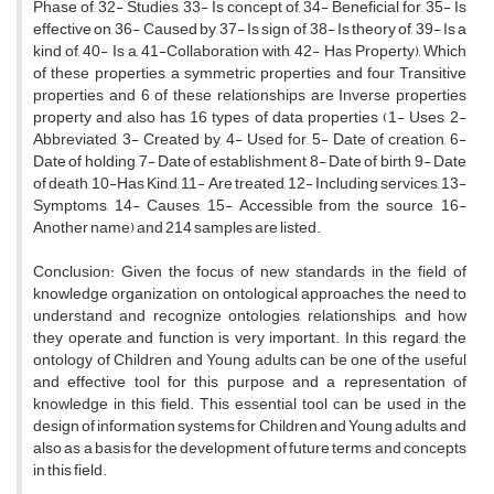
Phase of, 32- Studies, 33- Is concept of, 34- Beneficial for, 35- Is
effective on, 36- Caused by, 37- Is sign of, 38- Is theory of, 39- Is a
kind of, 40- Is a, 41-Collaboration with, 42- Has Property), Which
of these properties, a symmetric properties and four Transitive
properties and 6 of these relationships are Inverse properties
property and also has 16 types of data properties (1- Uses, 2-
Abbreviated, 3- Created by, 4- Used for, 5- Date of creation, 6-
Date of holding, 7- Date of establishment, 8- Date of birth, 9- Date
of death, 10-Has Kind, 11- Are treated, 12- Including services, 13-
Symptoms, 14- Causes, 15- Accessible from the source, 16-
Another name) and 214 samples are listed.
Conclusion: Given the focus of new standards in the field of
knowledge organization on ontological approaches, the need to
understand and recognize ontologies, relationships, and how
they operate and function is very important. In this regard, the
ontology of Children and Young adults can be one of the useful
and effective tool for this purpose and a representation of
knowledge in this field. This essential tool can be used in the
design of information systems for Children and Young adults, and
also as a basis for the development of future terms and concepts
in this field.