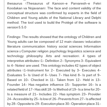
thesaurus (Thesaurus of Kanoon-e Parvaresh-e Fekri
Koodakan va Nojavanan). The face and content validity of the
conceptual structure was confirmed by experts in the field of
Children and Young adults of the National Library and Delphi
method. The tool used to build the Protégé of the software is
version 5.5.0
Findings: The results showed that the ontology of Children and
Young adults can be composed of 12 main classes (education,
literature, communication, history, social sciences, Information
science & Computer, religion, psychology, linguistics, science and
technology, philosophy, Arts and recreation). 4 types of
interpretive attributes (1- Definition, 2- Synonyms 3- Equivalent
to, 4- Notes) are used. This ontology includes 42 types of object
attributes (1-Instrument for, 2- Executed by, 3- Executes, 4-
Evaluates, 5- Is Used of, 6- Uses, 7- Has kind, 8- Is part of, 9-
Based on, 10- Checked in, 11- Taken from, 12- Held in, 13-
Founder, 14- Has negative influence, 15- Supporter, 16- Is a
related field of, 17- Has skill, 18- Is Method of, 19- Is a time for, 20-
Is a measure of, 21- Includes, 22- Has symptom, 23- Provider,
24- Accessible by, 25- Is low of, 26- Prevents from, 27- Is affected
by, 28- Opposite to, 29- Execution place, 30- Operation place, 31-