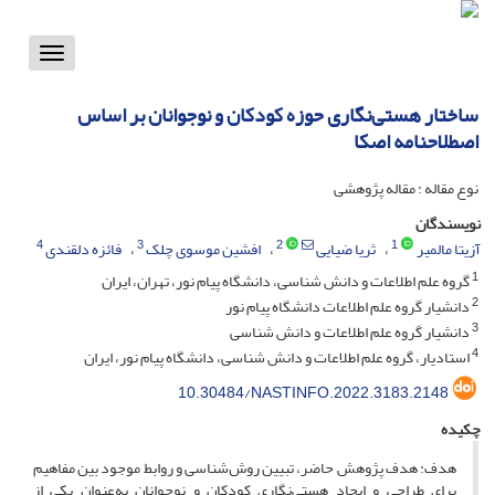
Toggle
vigation
ساختار هستی‌نگاری حوزه کودکان و نوجوانان بر اساس
اصطلاحنامه اصکا
نوع مقاله : مقاله پژوهشی
نویسندگان
4
3
2
1
آزیتا مالمیر
ثریا ضیایی
افشین موسوی چلک
فائزه دلقندی
1
گروه علم اطلاعات و دانش شناسی، دانشگاه پیام نور، تهران، ایران
2
دانشیار گروه علم اطلاعات دانشگاه پیام نور
3
دانشیار گروه علم اطلاعات و دانش شناسی
4
استادیار، گروه علم اطلاعات و دانش شناسی، دانشگاه پیام نور، ایران
10.30484/NASTINFO.2022.3183.2148
چکیده
هدف: هدف پژوهش حاضر، تبیین رو‌ش‌شناسی و روابط موجود بین مفاهیم
برای طراحی و ایجاد هستی‌نگاری‌ کودکان و نوجوانان به‌عنوان یکی از