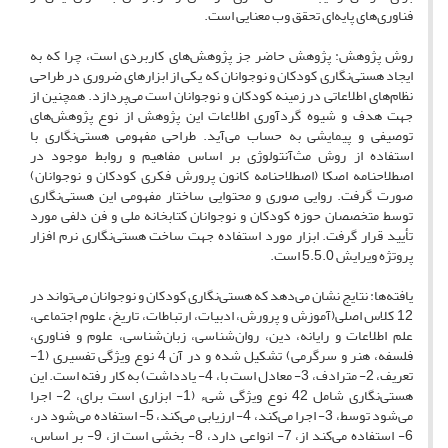
فناوری‌های پایه‌ای تحقق وب‌ معنایی است.
روش پژوهش: پژوهش حاضر جز پژوهش‌های کاربردی است، چرا که به
ایجاد هستی‌نگاری کودکان و نوجوانان که یکی از ابزارهای ضروری در طراحی
نظام‌های اطلاعاتی در زمینه کودکان و نوجوانان است می‌پردازد. همچنین از
جهت هدف و شیوه گردآوری اطلاعات این پژوهش از نوع پژوهش‌های
توصیفی و پیمایشی به حساب می‌آید. طراحی مفهومی هستی‌نگاری با
استفاده از روش مث‌آنتولوژی بر اساس مفاهیم و روابط موجود در
اصطلاحنامه اصکا (اصطلاحنامه کانون پرورش فکری کودکان و نوجوانان)
صورت گرفت. روایی صوری و محتوایی ساختار مفهومی این هستی‌نگاری
توسط متخصصان حوزه کودکان و نوجوانان کتابخانه ملی و فن دلفی مورد
تأیید قرار گرفت. ابزار مورد استفاده جهت ساخت هستی‌نگاری نرم افزار
پروتژه ویرایش 5.5.0 است.
یافته‌ها: نتایج نشان می‌دهد که هستی‌نگاری کودکان و نوجوانان می‌تواند در
12 کلاس اصلی(آموزش و پرورش، ادبیات، ارتباطات، تاریخ، علوم اجتماعی،
علم اطلاعات و رایانه، دین، روان‌شناسی، زبان‌شناسی، علوم و فناوری،
فلسفه، هنر و سرگرمی) تشکیل شده و در آن 4 نوع ویژگی تفسیری (1-
تعریف، 2- مترادف، 3- معادل است با، 4- یادداشت) به کار رفته است. این
هستی‌نگاری شامل 42 نوع ویژگی شیء (1- ابزاری است برای، 2- اجرا
می‌شود توسط، 3- اجرا می‌کند، 4- ارزیابی می‌کند، 5- استفاده می‌شود در،
6- استفاده می‌کند از، 7- انواعی دارد، 8- بخشی است از، 9- بر اساس،