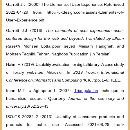
Garrett, J.J. (2000). The Elements of User Experience. Reterieved
2022/04/29 from: http://uxdesign.com/assets/Elements-of-
User-Experience.pdf
Garrett, J.J. (2016).
The elements of user experience: user-
centered design for the web and beyond. Translated by Elham
Rasekh
, Mohsen Lotfalipour, seyed Meisam Hadigheh, and
Mohsen Faghihi. Tehran: Naghoos Publication. [In Persian]
Halim, F. (2019). Usability evaluation for digital library: A case study
of library websites, Mikroskil. In
2019 Fourth International
Conference on Informatics and Computing (ICIC)
(pp. 1-6). IEEE.
Iman, M.T., & Aghapour, I. (2007).
Triangulation
technique in
humanities research. Quarterly
Journal of the seminary and
university
,
13
(52), 25-43.
ISO/TS 20282-2 (2013). Usability of consumer products and
products for public use. Accessed 2021/08/29 from: