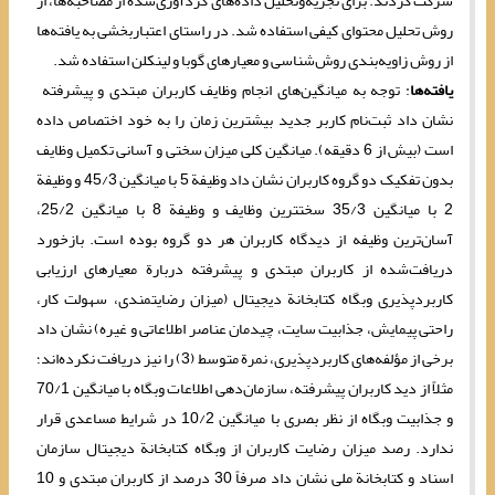
شرکت کردند. برای تجزیه‌وتحلیل داده‌های گردآوری‌شده از مصاحبه‌ها، از
روش تحلیل محتوای کیفی استفاده شد. در راستای اعتباربخشی به یافته‌ها
از روش زاویه‌بندی روش‌شناسی و معیارهای گوبا و لینکلن استفاده شد.
یافته‌ها
: توجه به میانگین‌های انجام وظایف کاربران مبتدی و پیشرفته
نشان داد ثبت‌نام کاربر جدید بیشترین زمان را به خود اختصاص داده
است (بیش از 6 دقیقه). میانگین کلی میزان سختی و آسانی تکمیل وظایف
بدون تفکیک دو گروه کاربران نشان داد وظیفة 5 با میانگین 45/3 و وظیفة
2 با میانگین 35/3 سخت‎ترین وظایف و وظیفة 8 با میانگین 25/2،
آسان‌ترین وظیفه از دیدگاه کاربران هر دو گروه بوده است. بازخورد
دریافت‌شده از کاربران مبتدی و پیشرفته دربارة معیارهای ارزیابی
کاربردپذیری وبگاه کتابخانة دیجیتال (میزان رضایتمندی، سهولت کار،
راحتی پیمایش، جذابیت سایت، چیدمان عناصر اطلاعاتی و غیره) نشان داد
برخی از مؤلفه‌های کاربردپذیری، نمرة متوسط (3) را نیز دریافت نکرده‌اند؛
مثلاً از دید کاربران پیشرفته، سازمان‌دهی اطلاعات وبگاه با میانگین 70/1
و جذابیت وبگاه از نظر بصری با میانگین 10/2 در شرایط مساعدی قرار
ندارد. رصد میزان رضایت کاربران از وبگاه کتابخانة دیجیتال سازمان
اسناد و کتابخانة ملی نشان داد صرفاً 30 درصد از کاربران مبتدی و 10