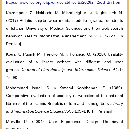
https://www.iso.org/obp/ui/#iso:std:iso:ts:20282:-2:ed-2:v1:en
Kazempour, Z., Nakhoda, M., Mirzabeigi, M., & Naghshineh, N.
(2017). Relationship between mental models of graduate students
of Isfahan University of Medical Sciences and their web search
behavior.
Health Information Management, 14
(5), 217-223. [In
Persian]
Kous, K., Pušnik, M., Heričko, M., & Polančič, G. (2020). Usability
evaluation of a library website with different end user
groups.
Journal of Librarianship and Information Science
,
52
(1),
75-90.
Mohammad Ismail, S., & Kazemi Koohbanani, S. (1389).
Comparative evaluation of usability of websites of the national
libraries of the Islamic Republic of Iran and its neighbors,
Library
and Information Science Studies, Vol. 5
, 109-140. [In Persian]
Morville, P. (2004). User Experience Design. Reterieved