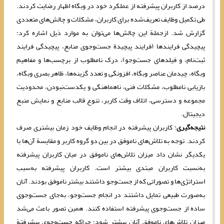
درصد از کاربران پیشرفته از عملکرد خود در وبگاه اظهار رضایت کردند.
طی تکمیل وظایف تعریف‌شده برای کاربران، مشکلات و چالش‌های متعددی
گزارش شد. ازجملة این چالش‌ها می‌توان به موارد ذیل اشاره کرد:
پیچیدگی فرایندها (فرایند پیچیدة جست‌و‌جوی منابع، پیچیدگی فرایند
ثبت‌نام، و فیلدهای جست‌و‌جو)، درک نامطلوب از برچسب‌ها و مفاهیم
وبگاه، چیدمان عناصر وبگاه، افزونگی و تعدد گزینه‌ها، ظاهر بصری وبگاه،
بازیابی نامطلوب، مشکلات فنی، ناهماهنگی و یکدست‌نبودن، محدودیت
مجموعه و دسترسی، اتلاف وقت کاربر، تنوع قالب منابع و نمایش منبع
دیجیتال.
نتیجه‌گیری
: کاربران پیشرفته در انجام وظایف خود زمان بیشتری صرف
کردند. توجه به تلاش‌های ناموفق در بین دو گروه کاربر و مقایسة آن‌ها با
یکدیگر نشان داد میزان تلاش‌های ناموفق در میان کاربران پیشرفته
به‌نسبت‌ کاربران مبتدی بیشتر است. کاربران پیشرفته به‌سبب
استراتژی‌ها و تصوراتی که از جست‌و‌جو داشتند بیشتر ناموفق بودند. آنان
به‌صورت طبیعی تمایل داشتند در انجام جست‌و‌جو، به‌جای جست‌و‌جوی
ساده از جست‌و‌جوی پیشرفته استفاده کنند. همین تصور باعث ‌می‌شد
میزان تلاش‌های ناموفق آنان بیشتر شود؛ چراکه جست‌و‌جوی پیشرفتة