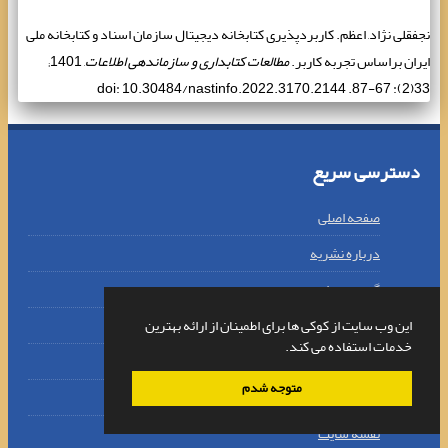
نجفقلی نژاد, اعظم. کاربردپذیری کتابخانه دیجیتال سازمان اسناد و کتابخانه ‌‌‌ملی
ایران براساس تجربه کاربر.
مطالعات کتابداری و سازماندهی اطلاعات
, 1401;
33(2): 67-87. doi: 10.30484/nastinfo.2022.3170.2144
دسترسی سریع
صفحه اصلی
درباره نشریه
گروه دبیران
فرستادن مقاله
این وب سایت از کوکی ها برای اطمینان از ارائه بهترین
خدمات استفاده می کند.
تماس با ما
متوجه شدم
واژه نامه اختصاصی
نقشه سایت