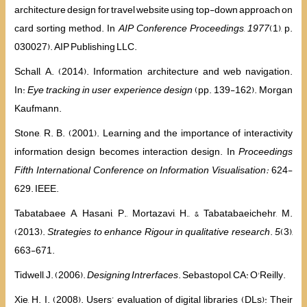
architecture design for travel website using top-down approach on
card sorting method. In
AIP Conference Proceedings
,
1977
(1), p.
030027). AIP Publishing LLC.
Schall, A. (2014). Information architecture and web navigation.
In:
Eye tracking in user experience design
(pp. 139-162). Morgan
Kaufmann.
Stone, R. B. (2001). Learning and the importance of interactivity
information design becomes interaction design. In
Proceedings
Fifth International Conference on Information Visualisation:
624-
629. IEEE.
Tabatabaee A, Hasani, P., Mortazavi, H., & Tabatabaeichehr, M.
(2013).
Strategies to enhance Rigour in qualitative research
.
5
(3),
663-671.
Tidwell, J. (2006).
Designing Intrerfaces
. Sebastopol, CA: O'Reilly.
Xie, H. I. (2008). Users’ evaluation of digital libraries (DLs): Their