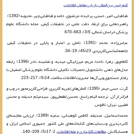
کنفرانس بین‌المللی بازیابی تعاملی اطلاعات
.
طباطبایی، امیر، حسنی، پرخیده، مرتضوی، حامد و طباطبایی‌چهر، محبوبه (1392).
راهبردهایی برای ارتقاء دقت علمی در تحقیقات کیفی. مجله دانشگاه علوم
پزشکی خراسان شمالی،
5
(3)، 663-670.
عباس‌زاده، محمد (1391). تاملی بر اعتبار و پایایی در تحقیقات کیفی.
جامعه‌شناسی کاربردی
،
23
(45)، 19-34.
کاظم‌پور، زهرا، ناخدا، مریم، میرزابیگی، مهدیه، و نقشینه، نادر (1396). رابطه
مدل‌های ذهنی دانشجویان تحصیلات تکمیلی دانشگاه علوم پزشکی اصفهان با
رفتار جستجوی وبی آن‌ها.
مدیریت اطلاعات سلامت
،
14
(5)، 217-223.‎
گرت، جسی جیمز (1395).
المان‌های تجربه کاربری: طراحی کاربرمحور در وب و
فراتر از آن
. ترجمه الهام راسخ، محسن لطفعلی‌پور، سیدمیثم حدیقه، و محسن
فقیهی. تهران: ناقوس.
محمداسماعیل، صدیقه، کاظمی کوهبنانی، سمیه (1389). ارزیابی مقایسه‌ای
کابردپذیری وب‌سایت‌های کتابخانه‌های ملی کشور جمهوری اسلامی ایران و
همسایگانش.‎
مطالعات کتابداری و علم اطلاعات
، 1-17
(5)، 109-140.