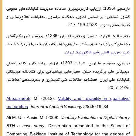
نارمنجی (1396) ارزیابی کاربردپذیری سامانه مدیریت کتابخانه‌های عمومی
کشور (سامان) بر اساس اصول دهگانه نیلسون.
تحقیقات اطلاع‌رسانی و
کتابخانه‌های عمومی
،
23
(2)، 199-217.
نجفی، الهه، افرازه، عباس، و نجفی، احسان (1386).
بررسی علل ناکارآمدی
راهنمای کاربران در تطبیق بیشتر مدل‌های ذهنی کاربران با نرم افزار تولید شده
.‎
کنفرانس بین‌المللی شهر الکترونیک تهران
.
نوروزی، یعقوب، متظهری، شهناز (1393). ارزیابی رابط کاربر کتابخانه‌های
دیجیتالی ‌‌‌ملی برگزیده جهان: معیارهایی پیشنهادی برای کتابخانة دیجیتالی
کتابخانه ‌‌‌ملی ایران.
فصلنامه مطالعات ‌‌‌ملی کتابداری و سازماندهی اطلاعات،
(4)، 7-20.‎
25
Abbaszadeh
, M. (2012).
Validity and reliability in qualitative
researches
.
Journal of Applied Sociology, 23
(45), 19-34.
Ali, M. U., & Aasim, M. (2009).
Usability Evaluation of Digital Library
BTH a case study
. Dissertation presented to the School of
Computing, Blekinge Institute of Technology for the degree of