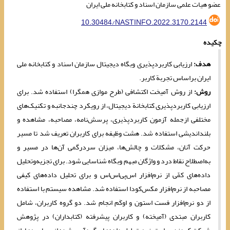
عضو هیات علمی سازمان اسناد و کتابخانه ملی ایران
10.30484/NASTINFO.2022.3170.2144
چکیده
هدف:
ارزیابی کاربردپذیری وبگاه دیجیتال سازمان اسناد و کتابخانه ‌‌‌ملی
ایران براساس تجربة کاربر.
روش:
از روش آمیخت اکتشافی (طرح موازی همگرا) استفاده شد. برای
ارزیابی کاربردپذیری کتابخانة دیجیتال، از رویکرد چندجانبه و تکنیک‌های
مختلفی ازجمله آزمون کاربردپذیری، پرسش‌نامه، مصاحبه، مشاهده و
بلنداندیشی استفاده شد. هشت وظیفه برای کاربران تعریف ‌شد تا مسیر
حرکت آنان، مشکلات و چالش‌ها، میزان سردرگمی آن‌ها در مسیر و
به‌اصطلاح نقاط درد و واژگان مبهم وبگاه شناسایی شود. برای تجزیه‌وتحلیل
داده‌های کمّی از نرم‌افزار اس‌پی‌اس‌اس و برای تحلیل داده‌های کیفی
مصاحبه از نرم‌افزار مکس‌کودا استفاده شد. مشاهده سیستم با استفاده
از دو نرم‌افزار فست استون و اوکَم انجام شد. دو گروه کاربران، شامل
کاربران مبتدی (آمیخته) و کاربران پیشرفته (کتابداران) در پژوهش