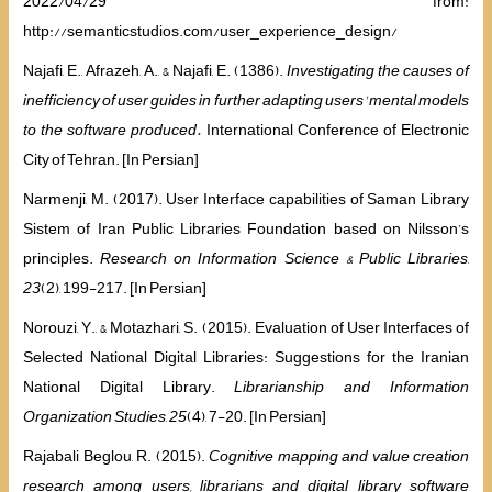
2022/04/29 from:
http://semanticstudios.com/user_experience_design/
Najafi, E., Afrazeh, A., & Najafi, E. (1386).
Investigating the causes of
inefficiency of user guides in further adapting users' mental models
to the software produced.
International Conference of Electronic
City of Tehran. [In Persian]
Narmenji, M. (2017). User Interface capabilities of Saman Library
Sistem of Iran Public Libraries Foundation based on Nilsson’s
principles.
Research on Information Science & Public Libraries
,
23
(2), 199-217. [In Persian]
Norouzi, Y., & Motazhari, S. (2015). Evaluation of User Interfaces of
Selected National Digital Libraries: Suggestions for the Iranian
National Digital Library.
Librarianship and Information
Organization Studies
,
25
(4), 7-20. [In Persian]
Rajabali Beglou, R. (2015).
Cognitive mapping and value creation
research among users, librarians and digital library software