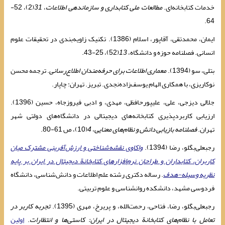
خدمات کتابخانه‌ای.
مطالعات ‌‌‌‌‌‌ملی کتابداری و سازماندهی اطلاعات
،
31
(2)، 52-
64.
ایمان، محمدتقی، آقاپور، اسلام (1386). تکنیک زاویه‌بندی در تحقیقات علوم
انسانی. فصلنامه حوزه و دانشگاه،
13
(52)، 25-43.
بتلی، سو (1394).
معماری اطلاعات برای حرفه‌مندان اطلاع‌رسانی
. ترجمه محسن
نوکاریزی، با همکاری الهام یوسف‌زاده‌‌نجدی. ‌تبریز. تهران: چاپار.
جلالی دیزجی، علی، علیپورحافظی، مهدی، و ادبی فیروزجاه، حسین (1396).
ارزیابی کاربردپذیری کتابخانه‌های دیجیتالی در دانشگاه‌های دولتی شهر
تهران.
فصلنامه بازیابی دانش و نظام‌های معنایی
،
4
(10)، ص 61-80.
رجبعلی‌بگلو، رضا (1394).
واکاوی نقشه‌شناختی و ارزش‌آفرینی مشترک میان
کاربران، کتابداران و طراحان نرم‌افزارهای کتابخانة دیجیتال در ایران بر پایه
نظریه وسیله-هدف
. رساله دکتری رشته علم اطلاعات و دانش‌شناسی، دانشگاه
فردوسی مشهد، دانشکده روانشناسی و علوم تربیتی.
رجبعلی‌بگلو، رضا، فتاحی، رحمت‌الله، و پریرخ، مهری (1395).
تجربه کاربر در
تعامل با نظام‌های کتابخانة دیجیتال در ایران: کاستی‌ها و انتظارات
.
اولین