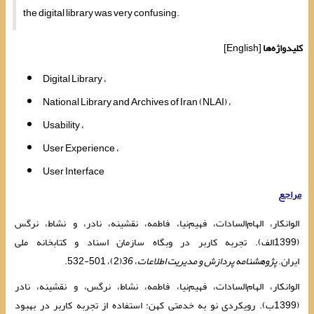
the digital library was very confusing.
کلیدواژه‌ها
[English]
Digital Library
National Library and Archives of Iran (NLAI)
Usability
User Experience
User Interface
مراجع
الوانکار، الهام‌السادات، فهیم‌نیا، فاطمه، نقشینه، نادر، و نشاط، نرگس
(1399الف). تجربه کاربر در وبگاه سازمان اسناد و کتابخانه ‌‌‌‌‌‌ملی
ایران.
پژوهشنامه پردازش و مدیریت اطلاعات
،
36
(2)، 501-532.‎
الوانکار، الهام‌السادات، فهیم‌نیا، فاطمه، نشاط، نرگس، و نقشینه، نادر
(1399ب). رویکردی نو به خدمتی کهن: استفاده از تجربه کاربر در بهبود