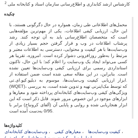
2
کارشناس ارشد کتابداری و اطلاع‌رسانی سازمان اسناد و کتابخانه ملی
چکیده
محمل‌های اطلاعاتی طی زمان، همواره در حال دگرگونی هستند، با
این حال، ارزیابی کیفی اطلاعات، یکی از مهم‌ترین مؤلفه‌هایی
است که متخصصان اطلاع‌رسانی باید به آن توجه کنند. رشد
پرشتاب اطلاعات در وب و قرار گرفتن حجم بسیار زیادی از
وب‌سایت‌ها با هر کیفیت و محتوایی، دسترسی به اطلاعات معتبر و
مرتبط را به‌طور روزافزونی دشوار کرده است. امروزه، تقریبا هر
کسی می‌تواند ایجاد یک وب‌سایت را اعلام کند؛ با این حال، تاکنون
استانداردی رسمی برای ارزیابی کیفی وب‌سایت‌ها تعیین نشده
است. بنابراین، در این مقاله سعی شده است ضمن استفاده از
ابزار ارزیابی کیفیت وب‌سایت‌ها، موسوم به دبلیو.کیو.ای.تی.
(WQET)، که توسط مک‌اینرنی تهیه و تدوین شده است، به بررسی
ویژگی‌های کیفی وب‌سایت‌های کتابخانه‌ای پرداخته شود و معیارها و
ابزارهای موجود در این خصوص مرور شوند. قابل ذکر است که این
ابزار هنجاریابی شده و روایی و پایایی آن (آلفای کرونباخ) برابر با
0/95 به‌دست آمده است.
کلیدواژه‌ها
کیفیت وب‌سایت‌ها
معیارهای کیفی
وب‌سایت‌های کتابخانه‌ای
ابزار ارزیابی کیفیت وب‌سایت‌ها (دبلیو.کیو.ای.تی)