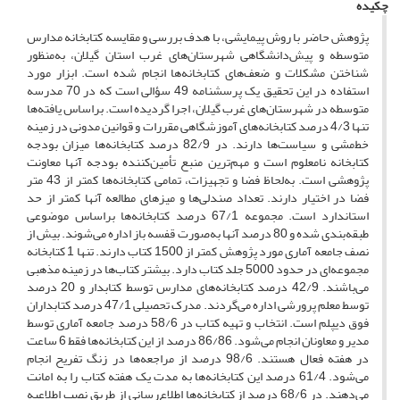
چکیده
پژوهش حاضر با روش پیمایشی، با هدف بررسی و مقایسه کتابخانه مدارس
متوسطه و پیش‌دانشگاهی شهرستان‌های غرب استان گیلان، به‌منظور
شناختن مشکلات و ضعف‌های کتابخانه‌ها انجام شده است. ابزار مورد
استفاده در این تحقیق یک پرسشنامه 49 سؤالی است که در 70 مدرسه
متوسطه در شهرستان‌های غرب گیلان، اجرا گردیده است. براساس یافته‌ها
تنها 4/3 درصد کتابخانه‌های آموزشگاهی مقررات و قوانین مدونی در زمینه
خط‌مشی و سیاست‌ها دارند. در 82/9 درصد کتابخانه‌ها میزان بودجه
کتابخانه نامعلوم است و مهم‌ترین منبع تأمین‌کننده بودجه آنها معاونت
پژوهشی است. به‌لحاظ فضا و تجهیزات، تمامی کتابخانه‌ها کمتر از 43 متر
فضا در اختیار دارند. تعداد صندلی‌ها و میزهای مطالعه آنها کمتر از حد
استاندارد است. مجموعه 67/1 درصد کتابخانه‌ها براساس موضوعی
طبقه‌بندی شده و 80 درصد آنها به‌صورت قفسه باز اداره می‌شوند. بیش از
نصف جامعه آماری مورد پژوهش کمتر از 1500 کتاب دارند. تنها 1 کتابخانه
مجموعه‌ای در حدود 5000 جلد کتاب دارد. بیشتر کتاب‌ها در زمینه مذهبی
می‌باشند. 42/9 درصد کتابخانه‌های مدارس توسط کتابدار و 20 درصد
توسط معلم پرورشی اداره می‌گردند. مدرک تحصیلی 47/1 درصد کتابداران
فوق دیپلم است. انتخاب و تهیه کتاب در 58/6 درصد جامعه آماری توسط
مدیر و معاونان انجام می‌شود. 86/86 درصد از این کتابخانه‌ها فقط 6 ساعت
در هفته فعال هستند. 98/6 درصد از مراجعه‌ها در زنگ تفریح انجام
می‌شود. 61/4 درصد این کتابخانه‌ها به مدت یک هفته کتاب را به امانت
می‌دهند. در 68/6 درصد از کتابخانه‌ها اطلاع‌رسانی از طریق نصب اطلاعیه