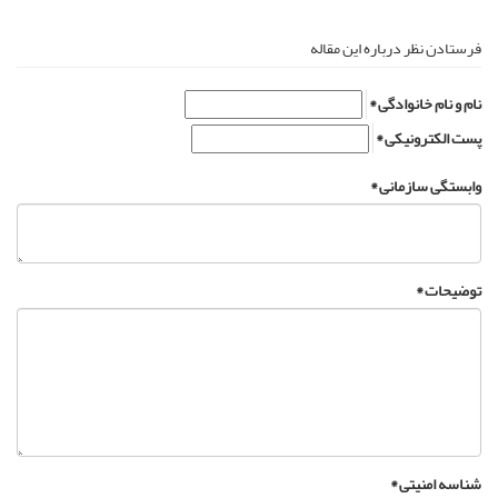
فرستادن نظر درباره این مقاله
نام و نام خانوادگی *
پست الکترونیکی *
وابستگی سازمانی *
توضیحات *
شناسه امنیتی *