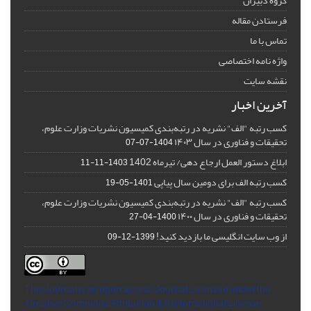
گروه دبیران
فرستادن مقاله
تماس با ما
واژه نامه اختصاصی
نقشه سایت
آخرین اخبار
کسب رتبه "الف" نشریه در رتبه‌بندی کمیسیون نشریات وزارت علوم،
تحقیقات و فناوری در سال ۱۴۰۳
1404-07-07
ابلاغ دستور العمل ارجاع دهی/ تیرماه 1402
1403-11-11
کسب رتبه الف برای دومین سال پیاپی
1401-05-19
کسب رتبه "الف" نشریه در رتبه‌بندی کمیسیون نشریات وزارت علوم،
تحقیقات و فناوری در سال ۱۴۰۰
1400-04-27
از وب سایت انگلیسی ما بازدید کنید!
1399-12-09
This Journal is an open access Journal Licensed
under the
Creative Commons Attribution 4.0 International License