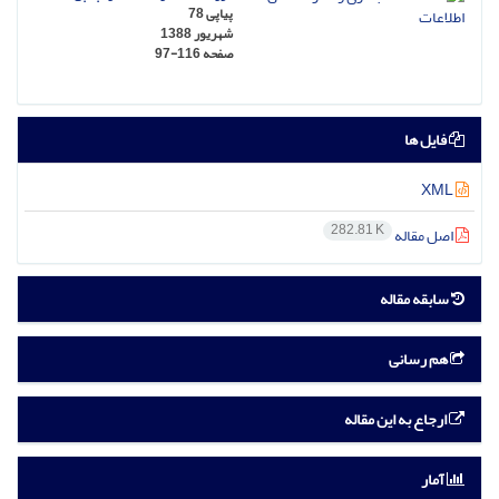
پیاپی 78
شهریور 1388
صفحه
97-116
فایل ها
XML
282.81 K
اصل مقاله
سابقه مقاله
هم رسانی
ارجاع به این مقاله
آمار