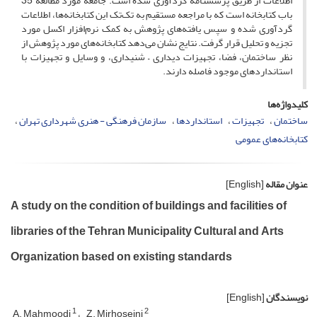
اطلاعات از طریق پرسشنامه گردآوری شده است. جامعه مورد مطالعه 35
باب کتابخانه است که با مراجعه مستقیم به تک‌تک این کتابخانه‌ها، اطلاعات
گردآوری شده و سپس یافته‌های پژوهش به کمک نرم‌افزار اکسل مورد
تجزیه و تحلیل قرار گرفت. نتایج نشان می‌دهد کتابخانه‌های مورد پژوهش از
نظر ساختمان، فضا، تجهیزات دیداری – شنیداری، و وسایل و تجهیزات با
استانداردهای موجود فاصله دارند.
کلیدواژه‌ها
ساختمان
تجهیزات
استانداردها
سازمان فرهنگی - هنری شهرداری تهران
کتابخانه‌های عمومی
عنوان مقاله
[English]
A study on the condition of buildings and facilities of
libraries of the Tehran Municipality Cultural and Arts
Organization based on existing standards
نویسندگان
[English]
1
2
A. Mahmoodi
Z. Mirhoseini