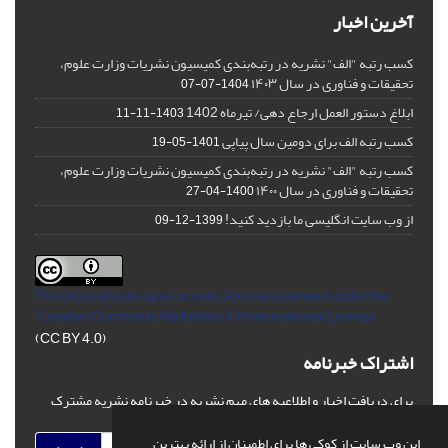
آخرین اخبار
کسب رتبه "الف" نشریه در رتبه‌بندی کمیسیون نشریات وزارت علوم،
تحقیقات و فناوری در سال ۱۴۰۳
1404-07-07
ابلاغ دستور العمل ارجاع دهی/ تیرماه 1402
1403-11-11
کسب رتبه الف برای دومین سال پیاپی
1401-05-19
کسب رتبه "الف" نشریه در رتبه‌بندی کمیسیون نشریات وزارت علوم،
تحقیقات و فناوری در سال ۱۴۰۰
1400-04-27
از وب سایت انگلیسی ما بازدید کنید!
1399-12-09
This Journal is an open access Journal Licensed
under the
Creative Commons Attribution 4.0 International License
(CC BY 4.0)
اشتراک خبرنامه
برای دریافت اخبار و اطلاعیه های مهم نشریه در خبرنامه نشریه مشترک
شوید.
این وب سایت از کوکی ها برای اطمینان از ارائه بهترین