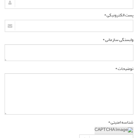
پست الکترونیکی *
وابستگی سازمانی *
توضیحات *
شناسه امنیتی *