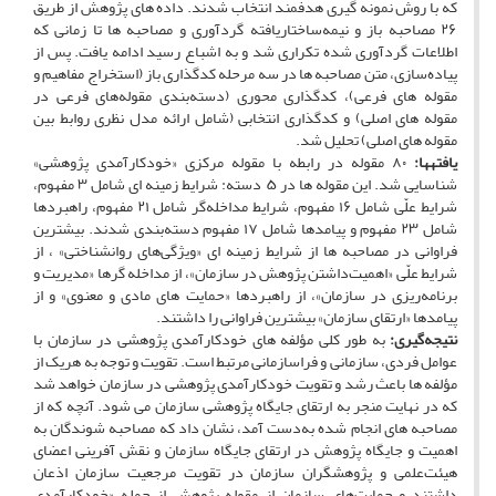
که با روش نمونه ­گیری هدفمند انتخاب شدند. داده­ های پژوهش از طریق
۲۶ مصاحبه­ باز و نیمه‌‌ساختاریافته گردآوری و مصاحبه ­ها تا زمانی که
اطلاعات گردآوری شده تکراری شد و به اشباع رسید ادامه یافت. پس از
پیاده‌سازی، متن مصاحبه ­ها در سه مرحله کدگذاری باز (استخراج مفاهیم و
مقوله­ های فرعی)، کدگذاری محوری (دسته‌بندی مقوله‌های فرعی در
مقوله­ های اصلی) و کدگذاری انتخابی (شامل ارائه مدل نظری روابط بین
مقوله ­های اصلی) تحلیل شد.
یافته­ها:
۸۰ مقوله در رابطه با مقوله مرکزی «خودکارآمدی پژوهشی»
شناسایی شد. این مقوله­ ها در ۵ دسته: شرایط زمینه ­ای شامل ۳ مفهوم،
شرایط علّی شامل ۱۶ مفهوم، شرایط مداخله‌گر شامل ۲۱ مفهوم، راهبردها
شامل ۲۳ مفهوم و پیامدها شامل ۱۷ مفهوم دسته‌بندی شدند. بیشترین
فراوانی در مصاحبه­ ها از شرایط زمینه ­ای «ویژگی‌های روانشناختی» ، از
شرایط علّی «اهمیت‌داشتن پژوهش در سازمان»، از مداخله ­گرها «مدیریت و
برنامه‌ریزی در سازمان»، از راهبردها «حمایت­ های مادی و معنوی» و از
پیامدها «ارتقای سازمان» بیشترین فراوانی را داشتند.
نتیجه‌گیری:
به ­طور کلی مؤلفه ­های خودکارآمدی پژوهشی در سازمان با
عوامل فردی، سازمانی و فراسازمانی مرتبط است. تقویت و توجه به هریک از
مؤلفه­ ها باعث رشد و تقویت خودکارآمدی پژوهشی در سازمان خواهد شد
که در نهایت منجر به ارتقای جایگاه پژوهشی سازمان می ­شود. آنچه که از
مصاحبه ­های انجام ­شده به‌دست آمد، نشان داد که مصاحبه ­شوندگان به
اهمیت و جایگاه پژوهش در ارتقای جایگاه سازمان و نقش ­آفرینی اعضای
هیئت‌علمی و پژوهشگران سازمان در تقویت مرجعیت سازمان اذعان
داشتند و حمایت‌های سازمان از مقوله پژوهش از جمله «خودکارآمدی