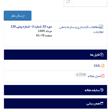
ارسال نظر
دوره 32، شماره 2 - شماره پیاپی 126
مرداد 1400
صفحه
61-76
فایل ها
XML
1.72 M
اصل مقاله
سابقه مقاله
هم رسانی