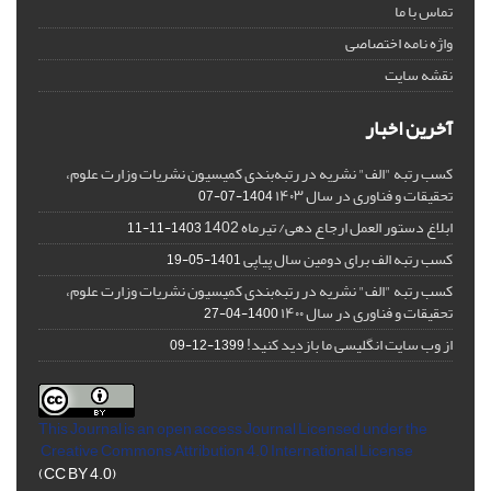
تماس با ما
واژه نامه اختصاصی
نقشه سایت
آخرین اخبار
کسب رتبه "الف" نشریه در رتبه‌بندی کمیسیون نشریات وزارت علوم،
تحقیقات و فناوری در سال ۱۴۰۳
1404-07-07
ابلاغ دستور العمل ارجاع دهی/ تیرماه 1402
1403-11-11
کسب رتبه الف برای دومین سال پیاپی
1401-05-19
کسب رتبه "الف" نشریه در رتبه‌بندی کمیسیون نشریات وزارت علوم،
تحقیقات و فناوری در سال ۱۴۰۰
1400-04-27
از وب سایت انگلیسی ما بازدید کنید!
1399-12-09
This Journal is an open access Journal Licensed
under the
Creative Commons Attribution 4.0 International License
(CC BY 4.0)