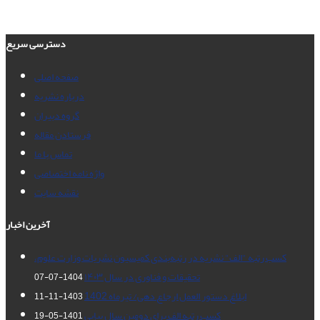
دسترسی سریع
صفحه اصلی
درباره نشریه
گروه دبیران
فرستادن مقاله
تماس با ما
واژه نامه اختصاصی
نقشه سایت
آخرین اخبار
کسب رتبه "الف" نشریه در رتبه‌بندی کمیسیون نشریات وزارت علوم،
تحقیقات و فناوری در سال ۱۴۰۳
1404-07-07
ابلاغ دستور العمل ارجاع دهی/ تیرماه 1402
1403-11-11
کسب رتبه الف برای دومین سال پیاپی
1401-05-19