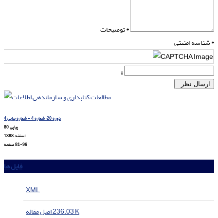
توضیحات *
شناسه امنیتی *
ارسال نظر
دوره 20، شماره 4 - شماره پیاپی 4
پیاپی 80
اسفند 1388
81-96
صفحه
فایل ها
XML
236.03 K
اصل مقاله