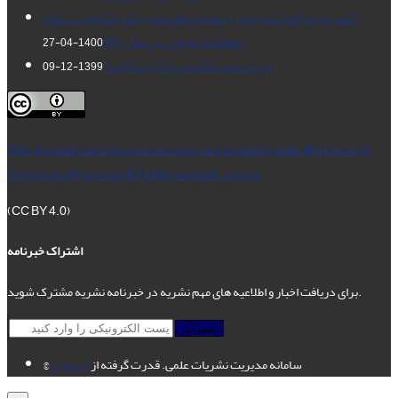
کسب رتبه "الف" نشریه در رتبه‌بندی کمیسیون نشریات وزارت علوم،
تحقیقات و فناوری در سال ۱۴۰۰
1400-04-27
از وب سایت انگلیسی ما بازدید کنید!
1399-12-09
This Journal is an open access Journal Licensed
under the Creative
Commons Attribution 4.0 International License
(CC BY 4.0)
اشتراک خبرنامه
برای دریافت اخبار و اطلاعیه های مهم نشریه در خبرنامه نشریه مشترک شوید.
اشتراک
© سامانه مدیریت نشریات علمی.
قدرت گرفته از
سیناوب