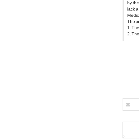
by the
lack a
Medica
The pr
1. The
2. The