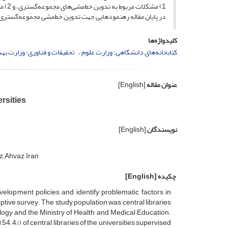
1) مشکلات مربوط به تدوین خط‌مشی‌های مجموعه‌گستری، و 2) مشکلات به‌کارگیری خط‌مشی‌های مکتوب مجموعه‌گستری.
در پایان مقاله رهنمودهایی جهت تدوین خط‌مشی مجموعه‌گستری ک
کلیدواژه‌ها
کتابخانه‌های دانشگاهی؛ وزارت علوم
تحقیقات و فناوری؛ وزارت ب
عنوان مقاله
[English]
rsities
نویسندگان
[English]
, Ahvaz, Iran
چکیده
[English]
elopment policies and identify problematic factors in
iptive survey. The study population was central libraries
logy and the Ministry of Health and Medical Education.
54.4%) of central libraries of the universities supervised