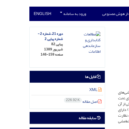
 از هوش مصنوعی
ورود به سامانه
ENGLISH
دوره 21، شماره 2 -
شماره پیاپی 2
پیاپی 82
شهریور 1389
صفحه
146-159
فایل ها
XML
شی‌های
ای تحت
226.92 K
اصل مقاله
 از آن
کتابخانه (4/54 درصد) دارای خط‌مشی مکتوب، 7 کتابخانه (2/21 درصد) دارای
حت نظارت
سابقه مقاله
و 9 کتابخانه (1/32 درصد) نیز فاقد خط‌مشی