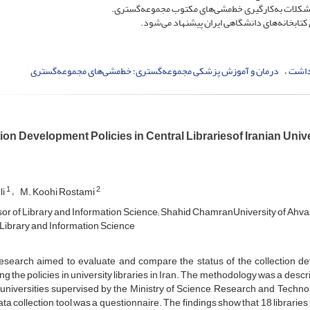
تابخانه‌های دانشگاهی ایران پیشنهاد می‌شود.
هداشت
درمان و آموزش پزشکی مجموعه‌گستری؛ خط‌مشی‌های مجموعه‌گستری
ion Development Policies in Central Librariesof Iranian Unive
1
2
li
M. Koohi Rostami
or of Library and Information Science; Shahid ChamranUniversity of Ahvaz
 Library and Information Science
esearch aimed to evaluate and compare the status of the collection dev
ng the policies in university libraries in Iran. The methodology was a descr
 universities supervised by the Ministry of Science, Research and Techno
ta collection tool was a questionnaire. The findings show that 18 libraries (