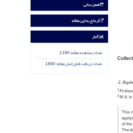
هم رسانی
ارجاع به این مقاله
آمار
تعداد مشاهده مقاله:
1,190
Collect
تعداد دریافت فایل اصل مقاله:
1,844
Z. Bigde
1
Profess
2
M.A. in
This r
applyi
of the
The da