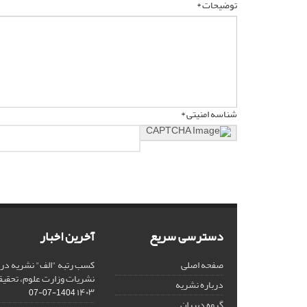
توضیحات *
شناسه امنیتی *
دسترسی سریع
آخرین اخبار
صفحه اصلی
کسب رتبه "الف" نشریه در 
نشریات وزارت علوم، تحقیق
درباره نشریه
۱۴۰۳
1404-07-07
گروه دبیران