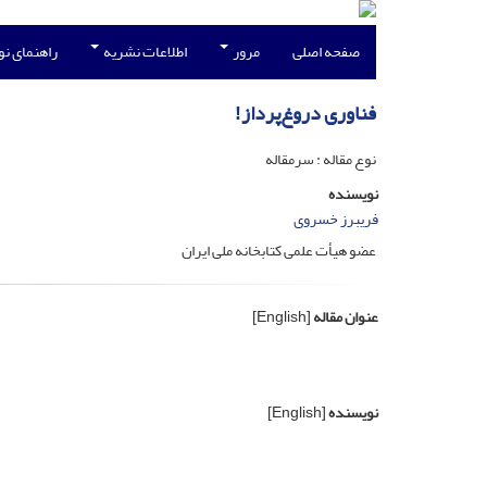
صفحه اصلی
مرور
اطلاعات نشریه
راهنمای ن
فناوری دروغ‌پرداز!
نوع مقاله : سرمقاله
نویسنده
فریبرز خسروی
عضو هیأت علمی کتابخانه ملی ایران
عنوان مقاله
[English]
نویسنده
[English]