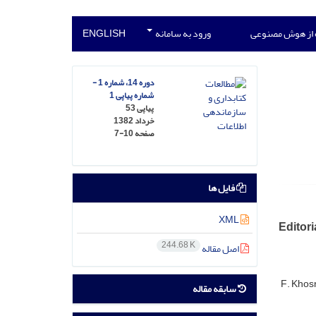
 از هوش مصنوعی
ورود به سامانه
ENGLISH
دوره 14، شماره 1 -
شماره پیاپی 1
پیاپی 53
خرداد 1382
صفحه
7-10
فایل ها
XML
Editori
244.68 K
اصل مقاله
F. Khos
سابقه مقاله