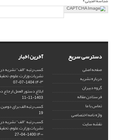
شناسه امنیتی *
دسترسی سریع
آخرین اخبار
صفحه اصلی
کسب رتبه "الف" نشریه در 
نشریات وزارت علوم، تحقیق
درباره نشریه
۱۴۰۳
1404-07-07
گروه دبیران
ابلاغ دستور العمل ارجاع دهی/ 
فرستادن مقاله
1403-11-11
تماس با ما
کسب رتبه الف برای دومین 
19
واژه نامه اختصاصی
کسب رتبه "الف" نشریه در 
نقشه سایت
نشریات وزارت علوم، تحقیق
۱۴۰۰
1400-04-27