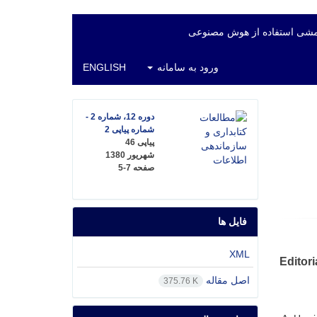
شی استفاده از هوش مصنوعی
ورود به سامانه
ENGLISH
دوره 12، شماره 2 -
شماره پیاپی 2
پیاپی 46
شهریور 1380
صفحه
5-7
فایل ها
XML
Editori
اصل مقاله
375.76 K