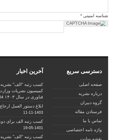
شناسه امنیتی *
دسترسی سریع
آخرین اخبار
صفحه اصلی
کسب رتبه "الف" نشریه د
کمیسیون نشریات وزارت 
درباره نشریه
فناوری در سال ۱۴۰۳
7-07
گروه دبیران
ابلاغ دستور العمل ارجاع ده
فرستادن مقاله
1403-11-11
تماس با ما
کسب رتبه الف برای دوم
1401-05-19
واژه نامه اختصاصی
کسب رتبه "الف" نشریه د
نقشه سایت