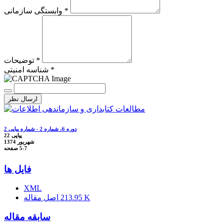
وابستگی سازمانی *
توضیحات *
شناسه امنیتی *
ارسال نظر
دوره 6، شماره 2 - شماره پیاپی 2
پیاپی 22
شهریور 1374
5-7
صفحه
فایل ها
XML
213.95 K
اصل مقاله
سابقه مقاله