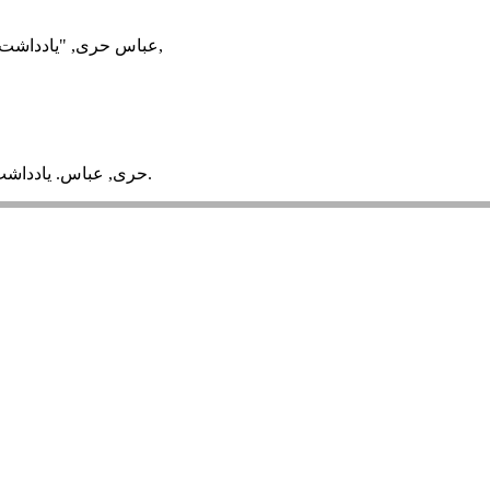
عباس حری, "یادداشت سردبیر," مطالعات کتابداری و سازماندهی اطلاعات, 6 2 (1374): 5-7,
, 1374; 6(2): 5-7.
حری, عباس. یادداشت