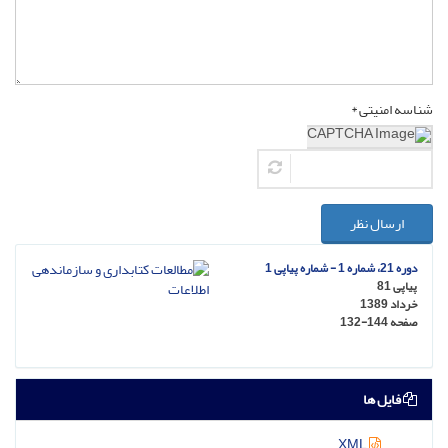
شناسه امنیتی *
ارسال نظر
دوره 21، شماره 1 - شماره پیاپی 1
پیاپی 81
خرداد 1389
صفحه
132-144
فایل ها
XML