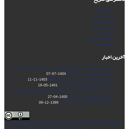
صفحه اصلی
درباره نشریه
گروه دبیران
فرستادن مقاله
تماس با ما
واژه نامه اختصاصی
نقشه سایت
آخرین اخبار
کسب رتبه "الف" نشریه در رتبه‌بندی کمیسیون نشریات وزارت علوم،
تحقیقات و فناوری در سال ۱۴۰۳
1404-07-07
ابلاغ دستور العمل ارجاع دهی/ تیرماه 1402
1403-11-11
کسب رتبه الف برای دومین سال پیاپی
1401-05-19
کسب رتبه "الف" نشریه در رتبه‌بندی کمیسیون نشریات وزارت علوم،
تحقیقات و فناوری در سال ۱۴۰۰
1400-04-27
از وب سایت انگلیسی ما بازدید کنید!
1399-12-09
This Journal is an open access Journal Licensed
under the Creative
Commons Attribution 4.0 International License