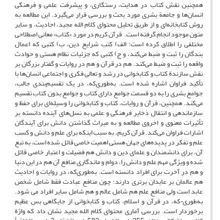
همچنین نقش کتاب در هدایت، رستگاری، و پیشرفت علمی و فرهنگی
انسان‌ها و جامعة بشری مورد بحث و بررسی قرار می‌گیرد. این مطالعه به
روش کتابخانه‌ای و از طریق تحلیل محتوای کلام الله مجید، احادیث، و سایر
متون موجود انجام گرفته است. قرآن کریم در مورد «کتاب» معانی اصطلاحی
مختلفی را اطلاق کرده است: الف) کتب شرایع دین، ب) کتبی که اعمال
بندگان را ثبت و ضبط می‌کند، و ج) کتبی که جزئیات نظام هستی و حوادث
واقعه را ثبت و ضبط می‌کند. هم در قرآن و هم در روایات و گفتار بزرگان بر
نقش سازندة کتاب و کتابخوانی در رشد و تعالی فکری و اجتماعی انسان‌ها با
تأکید فراوان اشاره شده است. به‌طوری‌که، در یک تقسیم‌بندی جالب،
جوامع بشری را به دو قسمت جوامع دارای کتاب و جوامع بدون کتاب تقسیم
می‌کند. همچنین، قرآن و روایات، کتاب و کتابخوانی را وسیله‌ای برای حفظ و
سازماندهی و انتقال ذخایر فرهنگی و علمی به نسل‌های آینده دانسته بر
تأثیرات معنوی و اخروی مطالعه و به میراث گذاشتن دانش برای آیندگان
اشارات فراوان می‌کند. قرآن کریم، به سبب اینکه برای علم و دانش و کسب
علم و تفکر در پدیده‌های جهان هستی اهمیت خاصی قائل شده است، به تبع
آن، برای دانشمندان و علمای دین و دانش هم فضیلت و اعتبار خاصی قائل
شده و ویژگی مهم علم و دانش را، دوام و ماندگاری منافع آن هم در این دنیا
و هم در آخرت برای افراد دانسته است. به‌طوری‌که، در روایات و احادیث
هم عالمان بر عابدان برتری دارند؛ چون منافع عبادت فقط شامل شخص
عابد است ولی منافع علم هم شامل عالم و هم شامل سایر افراد می شود.
به‌طوری¬که، در قرآن و اسلام، کتاب و کتابخوانی از جایگاهی بس عظیم
برخوردار است. بررسی آماری محتوای کلام ‌الله مجید نشان داد که واژة