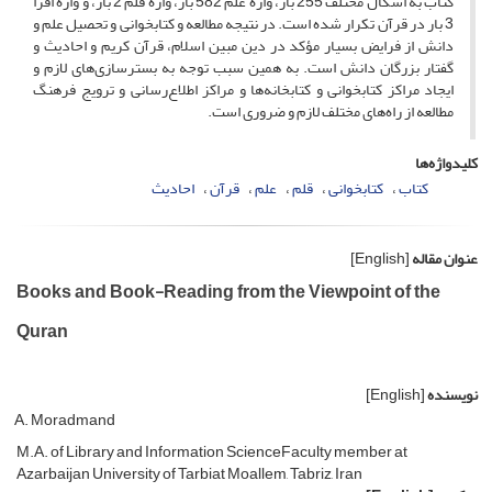
کتاب به اشکال مختلف 255 بار، واژة علم 582 بار، واژة قلم 2 بار، و واژة اقرأ
3 بار در قرآن تکرار شده است. در نتیجه مطالعه و کتابخوانی و تحصیل علم و
دانش از فرایض بسیار مؤکد در دین مبین اسلام، قرآن کریم و احادیث و
گفتار بزرگان دانش است. به همین سبب توجه به بسترسازی‌های لازم و
ایجاد مراکز کتابخوانی و کتابخانه‌ها و مراکز اطلاع‌رسانی و ترویج فرهنگ
مطالعه از راه‌های مختلف لازم و ضروری است.
کلیدواژه‌ها
کتاب
کتابخوانی
قلم
علم
قرآن
احادیث
عنوان مقاله
[English]
Books and Book-Reading from the Viewpoint of the
Quran
نویسنده
[English]
A. Moradmand
M.A. of Library and Information ScienceFaculty member at
Azarbaijan University of Tarbiat Moallem, Tabriz, Iran