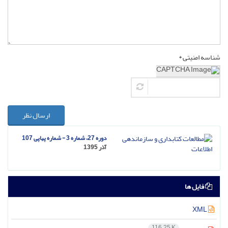
شناسه امنیتی *
ارسال نظر
دوره 27، شماره 3 - شماره پیاپی 107
آذر 1395
فایل ها
XML
116.25 K