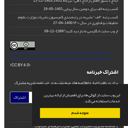
ابلاغ دستور العمل ارجاع دهی/ تیرماه 1402
1403-11-11
کسب رتبه الف برای دومین سال پیاپی
1401-05-19
کسب رتبه "الف" نشریه در رتبه‌بندی کمیسیون نشریات وزارت علوم،
تحقیقات و فناوری در سال ۱۴۰۰
1400-04-27
از وب سایت انگلیسی ما بازدید کنید!
1399-12-09
This Journal is an open access Journal Licensed
under the
Creative Commons Attribution 4.0 International License
(CC BY 4.0)
اشتراک خبرنامه
برای دریافت اخبار و اطلاعیه های مهم نشریه در خبرنامه نشریه مشترک
شوید.
این وب سایت از کوکی ها برای اطمینان از ارائه بهترین
اشتراک
خدمات استفاده می کند.
متوجه شدم
© سامانه مدیریت نشریات علمی.
قدرت گرفته از
سیناوب