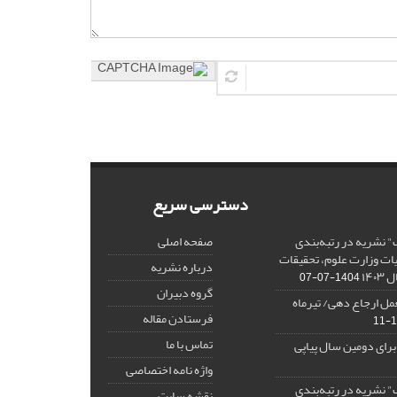
دسترسی سریع
" نشریه در رتبه‌بندی
صفحه اصلی
ت وزارت علوم، تحقیقات
درباره نشریه
۱۴۰
1404-07-07
گروه دبیران
عمل ارجاع دهی/ تیرماه
فرستادن مقاله
تماس با ما
برای دومین سال پیاپی
واژه نامه اختصاصی
" نشریه در رتبه‌بندی
نقشه سایت