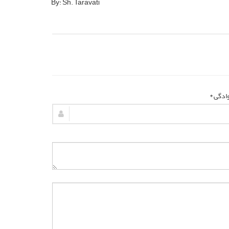
By: Sh. Taravati
وادگی *