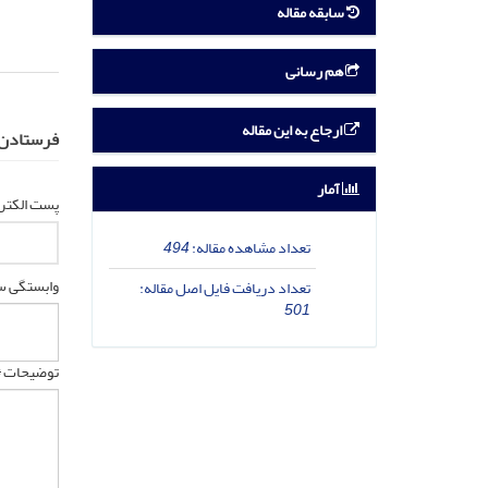
سابقه مقاله
هم رسانی
ارجاع به این مقاله
فرستادن ن
آمار
پست الکترو
تعداد مشاهده مقاله:
494
وابستگی سا
تعداد دریافت فایل اصل مقاله:
501
توضیحات *