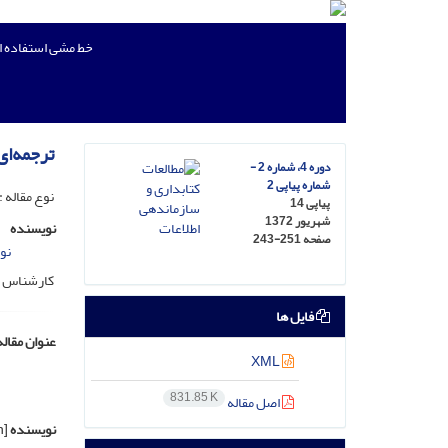
خط مشی استفاده 
ترجمه‌ای
دوره 4، شماره 2 -
شماره پیاپی 2
نوع مقاله :
پیاپی 14
شهریور 1372
نویسنده
صفحه
243-251
نو
کارشناس کت
فایل ها
عنوان مقاله
XML
831.85 K
اصل مقاله
نویسنده
[English]