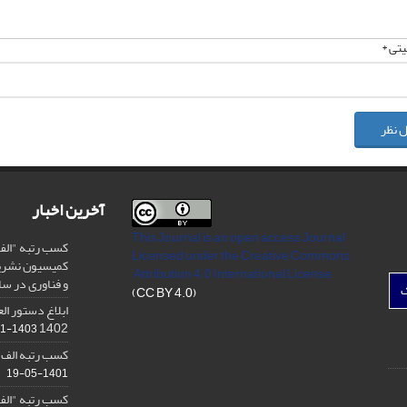
تی *
 نظر
آخرین اخبار
This Journal is an open access Journal
کسب رتبه "الف
Licensed
under the Creative Commons
کمیسیون نشریا
Attribution 4.0 International License
و فناوری در سال ۳
ک
(CC BY 4.0)
ابلاغ دستور ال
1402
1403-11-11
کسب رتبه الف 
1401-05-19
کسب رتبه "الف