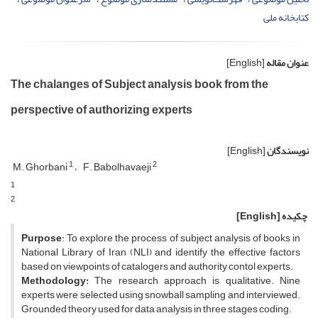
کتابخانه ملی
عنوان مقاله
[English]
The chalanges of Subject analysis book from the
perspective of authorizing experts
نویسندگان
[English]
1
2
M. Ghorbani
F. Babolhavaeji
1
2
چکیده
[English]
Purpose
: To explore the process of subject analysis of books in
National Library of Iran (NLI) and identify the effective factors
based on viewpoints of catalogers and authority contol experts.
Methodology:
The research approach is qualitative. Nine
experts were selected using snowball sampling and interviewed.
Grounded theory used for data analysis in three stages coding.