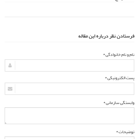
فرستادن نظر درباره این مقاله
نام و نام خانوادگی *
پست الکترونیکی *
وابستگی سازمانی *
توضیحات *