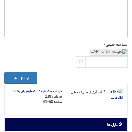
شناسه امنیتی *
ارسال نظر
دوره 27، شماره 2 - شماره پیاپی 106
مرداد 1395
صفحه
41-58
فایل ها