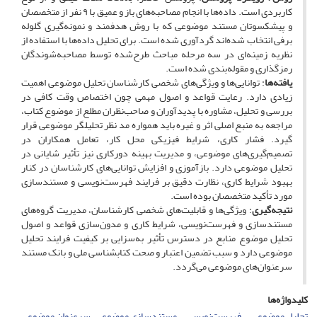
کاربردی است. داده‌ها با انجام مصاحبه‌های باز و عمیق با ۹ نفر از متخصصان
و پیشکسوتان مستند موضوعی که با روش هدفمند و نمونه‌گیری گلوله
برفی انتخاب شده‌اند گردآوری شده است. برای تحلیل داده‌ها با استفاده از
نظریه زمینه‌ای در سه مرحله مباحث طرح‌شده توسط مصاحبه‌شوندگان
رمزگذاری و مقوله‌بندی شده است.
یافته‌ها
: توانایی‌ها و ویژگی‌های شخصی کارشناسان تحلیل موضوعی اهمیت
زیادی دارد. رعایت قواعد و اصول مهمی چون اختصاص وقت کافی در
بررسی و تحلیل، مشاوره با پدیدآوران و صاحب‌نظران مطلع از موضوع کتاب،
مراجعه به منبع اصلی اثر و غیره باید همواره مد نظر تحلیلگر موضوعی قرار
گیرد. فشار کاری، شرایط فیزیکی محل کار، تعامل همکاران در
تصمیم‌گیری‌های موضوعی، و مدیریت بهینه دورکاری نیز تأثیر شایانی در
تحلیل موضوعی دارد. بازآموزی و افزایش توانایی‌های کارشناسان در کنار
بهبود شرایط کاری، نظارت دقیق بر فرایند فهرست‌نویسی و مستندسازی
مورد تأکید متخصصان بوده است.
نتیجه‌گیری
: ویژگی‌ها و قابلیت‌های شخصی کارشناسان، مدیریت گروه‌های
مستندسازی و فهرست‌نویسی، شرایط کاری و مدون‌سازی قواعد و اصول
تحلیل موضوع منابع در دسترس تأثیر به‌سزایی بر کیفیت فرایند تحلیل
موضوعی دارد و سبب تضمین اعتبار و صحت کتابشناسی ملی و بانک مستند
سرعنوان‌های موضوعی می‌گردد.
کلیدواژه‌ها
تحلیل موضوعی
فهرست‌نویسی
مستندسازی موضوع
سرعنوان‌ موضوعی