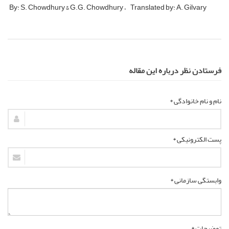
By: S. Chowdhury & G.G. Chowdhury
Translated by: A. Gilvary
فرستادن نظر درباره این مقاله
نام و نام خانوادگی *
پست الکترونیکی *
وابستگی سازمانی *
توضیحات *