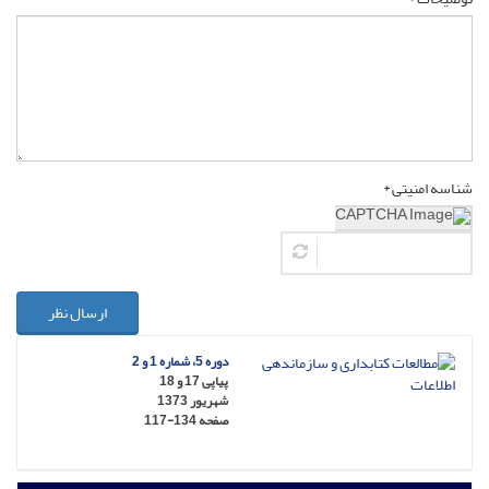
شناسه امنیتی *
ارسال نظر
دوره 5، شماره 1 و 2
پیاپی 17 و 18
شهریور 1373
صفحه
117-134