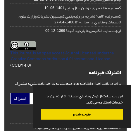
کسب رتبه الف برای دومین سال پیاپی
1401-05-19
کسب رتبه "الف" نشریه در رتبه‌بندی کمیسیون نشریات وزارت علوم،
تحقیقات و فناوری در سال ۱۴۰۰
1400-04-27
از وب سایت انگلیسی ما بازدید کنید!
1399-12-09
This Journal is an open access Journal Licensed
under the
Creative Commons Attribution 4.0 International License
(CC BY 4.0)
اشتراک خبرنامه
برای دریافت اخبار و اطلاعیه های مهم نشریه در خبرنامه نشریه مشترک
شوید.
این وب سایت از کوکی ها برای اطمینان از ارائه بهترین
اشتراک
خدمات استفاده می کند.
متوجه شدم
© سامانه مدیریت نشریات علمی.
قدرت گرفته از
سیناوب