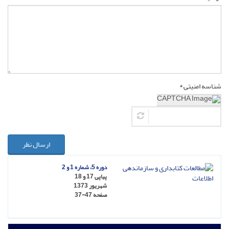
شناسه امنیتی *
ارسال نظر
دوره 5، شماره 1 و 2
پیاپی 17 و 18
شهریور 1373
صفحه
37-47