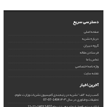
دسترسی سریع
صفحه اصلی
درباره نشریه
گروه دبیران
فرستادن مقاله
تماس با ما
واژه نامه اختصاصی
نقشه سایت
آخرین اخبار
کسب رتبه "الف" نشریه در رتبه‌بندی کمیسیون نشریات وزارت علوم،
تحقیقات و فناوری در سال ۱۴۰۳
1404-07-07
ابلاغ دستور العمل ارجاع دهی/ تیرماه 1402
1403-11-11