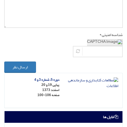
شناسه امنیتی *
ارسال نظر
دوره 5، شماره 3 و 4
پیاپی 19 و 20
اسفند 1373
صفحه
100-106
فایل ها