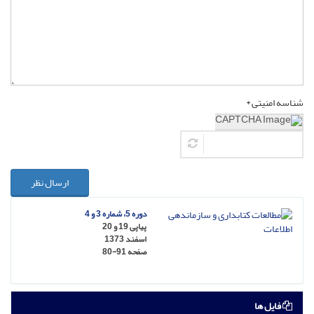
شناسه امنیتی *
ارسال نظر
دوره 5، شماره 3 و 4
پیاپی 19 و 20
اسفند 1373
صفحه
80-91
فایل ها