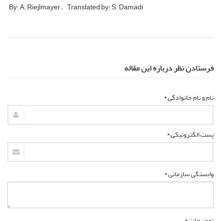
By: A. Riejlmayer
Translated by: S. Damadi
فرستادن نظر درباره این مقاله
نام و نام خانوادگی *
پست الکترونیکی *
وابستگی سازمانی *
توضیحات *