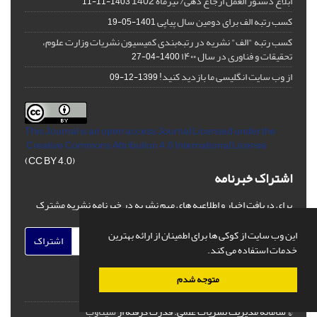
ابلاغ دستور العمل ارجاع دهی/ تیرماه 1402
1403-11-11
کسب رتبه الف برای دومین سال پیاپی
1401-05-19
کسب رتبه "الف" نشریه در رتبه‌بندی کمیسیون نشریات وزارت علوم،
تحقیقات و فناوری در سال ۱۴۰۰
1400-04-27
از وب سایت انگلیسی ما بازدید کنید!
1399-12-09
This Journal is an open access Journal Licensed
under the
Creative Commons Attribution 4.0 International License
(CC BY 4.0)
اشتراک خبرنامه
برای دریافت اخبار و اطلاعیه های مهم نشریه در خبرنامه نشریه مشترک
شوید.
این وب سایت از کوکی ها برای اطمینان از ارائه بهترین
اشتراک
خدمات استفاده می کند.
متوجه شدم
© سامانه مدیریت نشریات علمی.
قدرت گرفته از
سیناوب