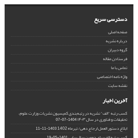
دسترسی سریع
صفحه اصلی
درباره نشریه
گروه دبیران
فرستادن مقاله
تماس با ما
واژه نامه اختصاصی
نقشه سایت
آخرین اخبار
کسب رتبه "الف" نشریه در رتبه‌بندی کمیسیون نشریات وزارت علوم،
تحقیقات و فناوری در سال ۱۴۰۳
1404-07-07
ابلاغ دستور العمل ارجاع دهی/ تیرماه 1402
1403-11-11
کسب رتبه الف برای دومین سال پیاپی
1401-05-19