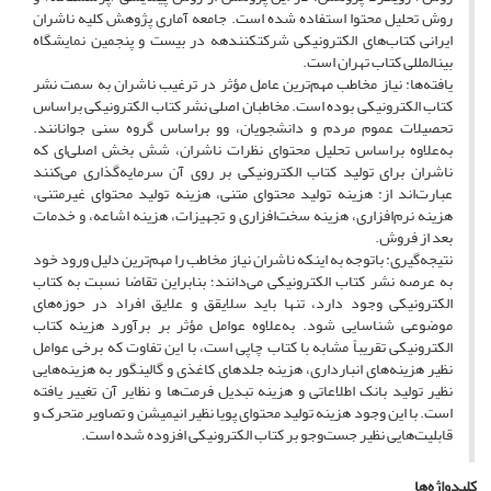
روش تحلیل محتوا استفاده شده است. جامعه آماری پژوهش کلیه ناشران
ایرانی کتاب‌های الکترونیکی شرکت­کنندهه در بیست و پنجمین نمایشگاه
بین­المللی کتاب تهران است.
یافته‌ها: نیاز مخاطب مهم‌ترین عامل مؤثر در ترغیب ناشران به سمت نشر
کتاب الکترونیکی بوده است. مخاطبان اصلی نشر کتاب الکترونیکی براساس
تحصیلات عموم مردم و دانشجویان، وو براساس گروه سنی جوانانند.
به‌علاوه براساس تحلیل محتوای نظرات ناشران، شش بخش اصلی‌ای که
ناشران برای تولید کتاب الکترونیکی بر روی آن سرمایه‌گذاری می‌کنند
عبارت‌اند از: هزینه تولید محتوای متنی، هزینه تولید محتوای غیرمتنی،
هزینه نرم‌افزاری، هزینه سخت‌افزاری و تجهیزات، هزینه اشاعه، و خدمات
بعد از فروش.
نتیجه‌گیری: باتوجه به اینکه ناشران نیاز مخاطب را مهم‌ترین دلیل ورود خود
به عرصه نشر کتاب الکترونیکی می‌دانند؛ بنابراین تقاضا نسبت به کتاب
الکترونیکی وجود دارد، تنها باید سلایقق و علایق افراد در حوزه‌های
موضوعی شناسایی شود. به‌علاوه عوامل مؤثر بر برآورد هزینه کتاب
الکترونیکی تقریباً مشابه با کتاب چاپی است، با این تفاوت که برخی عوامل
نظیر هزینه‌های انبارداری، هزینه جلدهای کاغذی و گالینگور به هزینه‌هایی
نظیر تولید بانک اطلاعاتی و هزینه تبدیل فرمت‌ها و نظایر آن تغییر یافته
است. با این وجود هزینه تولید محتوای پویا نظیر انیمیشن و تصاویر متحرک و
قابلیت‌هایی نظیر جست‌وجو بر کتاب الکترونیکی افزوده شده است.
کلیدواژه‌ها