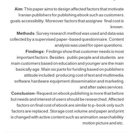
Aim
: This paper aims to design affected factors that motivate
Iranian publishers for publishing ebook such as customers,
goals, accessibility. Moreover, factors that assignee final cost is
known.
Methods
: Survey research method was used and data was
collected by a supervised, paper-based questionnaire. Content
analysis was used for open questions.
Findings
: Findings show that customer needs is most
important factors. Besides, public people and students are
main customers based on education and younger are the main
basically age. Main six parts for funding based on publishers
attitude included: producing cost of text and multimedia,
software, hardware, equipment, dissemination and marketing,
and after sales services.
Conclusion
: Request on ebook publishing is more that before
but needs and interest of users should be researched. Affected
factors on final cost of ebook are similar to p-book, only such
factors are replaced. Storage cost, volume, and paper and print
is changed with active content such as animation, searchabilitiy,
motion picture and etc.