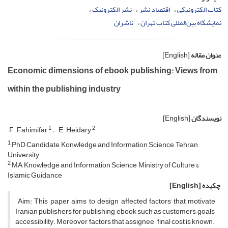
کتاب الکترونیکی
اقتصاد نشر
نشر الکترونیک
نمایشگاه بین‌المللی کتاب تهران
ناشران
عنوان مقاله
[English]
Economic dimensions of ebook publishing: Views from
within the publishing industry
نویسندگان
[English]
1
2
F. Fahimifar
E. Heidary
1
PhD Candidate, Konwledge and Information Science, Tehran
University
2
MA, Knowledge and Information Science, Ministry of Culture &
Islamic Guidance
چکیده
[English]
Aim: This paper aims to design affected factors that motivate
Iranian publishers for publishing ebook such as customers, goals,
accessibility. Moreover, factors that assignee final cost is known.