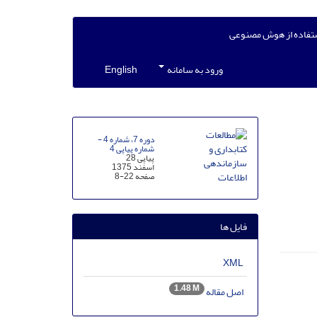
تفاده از هوش مصنوعی
ورود به سامانه
English
دوره 7، شماره 4 -
شماره پیاپی 4
پیاپی 28
اسفند 1375
صفحه
8-22
فایل ها
XML
1.48 M
اصل مقاله