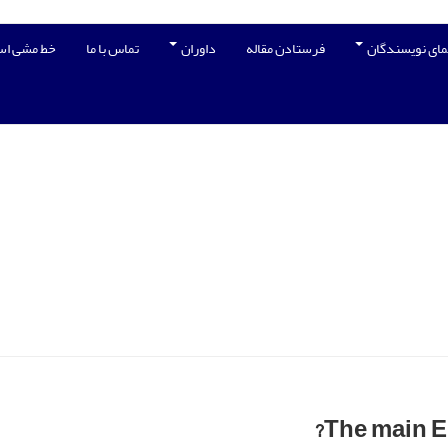
مای نویسندگان
فرستادن مقاله
داوران
تماس با ما
خط مشی اس
The main En