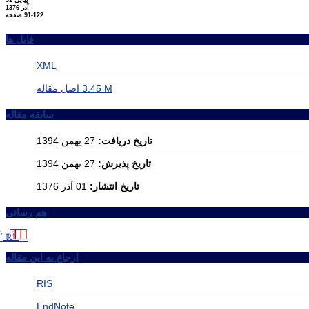
پیاپی 31
آذر 1376
91-122
صفحه
فایل ها
XML
3.45 M
اصل مقاله
سابقه مقاله
تاریخ دریافت:
27 بهمن 1394
تاریخ پذیرش:
27 بهمن 1394
تاریخ انتشار:
01 آذر 1376
هم رسانی
ارجاع به این مقاله
RIS
EndNote