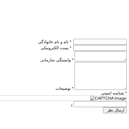
نام و نام خانوادگی *
پست الکترونیکی *
وابستگی سازمانی *
توضیحات *
شناسه امنیتی *
ارسال نظر