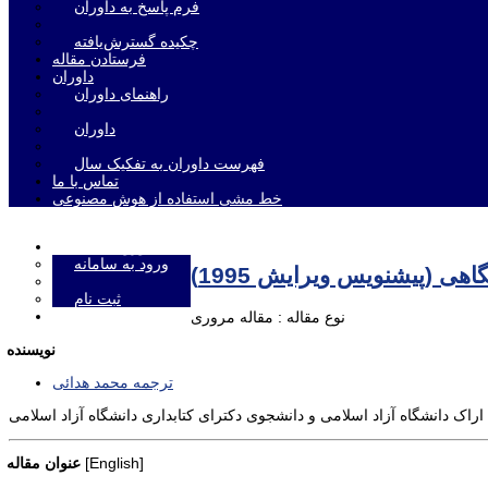
فرم پاسخ به داوران
چکیده گسترش‌یافته
فرستادن مقاله
داوران
راهنمای داوران
داوران
فهرست داوران به تفکیک سال
تماس با ما
خط مشی استفاده از هوش مصنوعی
ورود به سامانه
ورود به سامانه
اهی (پیشنویس ویرایش 1995)
ثبت نام
English
نوع مقاله : مقاله مروری
نویسنده
ترجمه محمد هدائی
اراک دانشگاه آزاد اسلامی و دانشجوی دکترای کتابداری دانشگاه آزاد اسلامی
[English]
عنوان مقاله