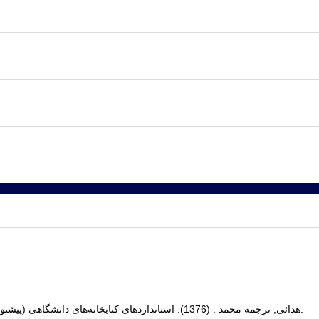
(3), 91-122.
هدائی, ترجمه محمد . (1376). استانداردهای کتابخانه‌های دانشگاهی (پیشنویس ویرایش 1995).