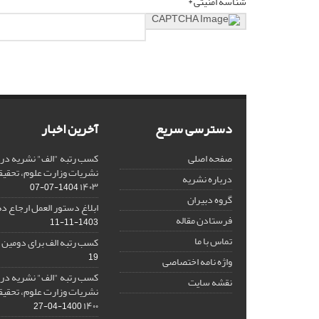
شناسه امنیتی *
دسترسی سریع
آخرین اخبار
صفحه اصلی
کسب رتبه "الف" نشریه در 
نشریات وزارت علوم، تحقیق
درباره نشریه
۱۴۰۳
1404-07-07
گروه دبیران
ابلاغ دستور العمل ارجاع دهی/ 
فرستادن مقاله
1403-11-11
تماس با ما
کسب رتبه الف برای دومین 
19
واژه نامه اختصاصی
کسب رتبه "الف" نشریه در 
نقشه سایت
نشریات وزارت علوم، تحقیق
۱۴۰۰
1400-04-27