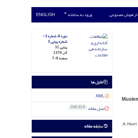
 از هوش مصنوعی
ورود به سامانه
ENGLISH
دوره 8، شماره 3 -
شماره پیاپی 3
پیاپی 31
آذر 1376
صفحه
7-9
فایل ها
XML
Muslem
348.42 K
اصل مقاله
A. Horri
سابقه مقاله