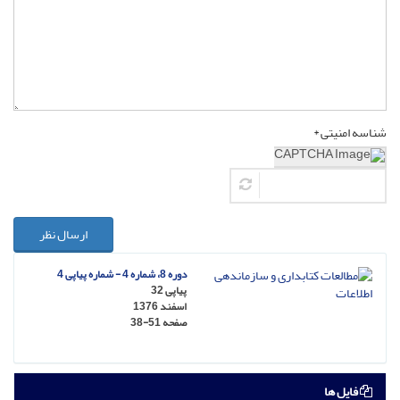
شناسه امنیتی *
ارسال نظر
دوره 8، شماره 4 - شماره پیاپی 4
پیاپی 32
اسفند 1376
صفحه
38-51
فایل ها