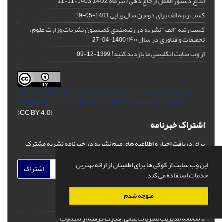
ابلاغ دستور العمل ارجاع دهی/ تیرماه 1402
1403-11-11
کسب رتبه الف برای دومین سال پیاپی
1401-05-19
کسب رتبه "الف" نشریه در رتبه‌بندی کمیسیون نشریات وزارت علوم،
تحقیقات و فناوری در سال ۱۴۰۰
1400-04-27
از وب سایت انگلیسی ما بازدید کنید!
1399-12-09
This Journal is an open access Journal Licensed
under the
Creative Commons Attribution 4.0 International License
(CC BY 4.0)
اشتراک خبرنامه
برای دریافت اخبار و اطلاعیه های مهم نشریه در خبرنامه نشریه مشترک
شوید.
این وب سایت از کوکی ها برای اطمینان از ارائه بهترین
اشتراک
خدمات استفاده می کند.
متوجه شدم
© سامانه مدیریت نشریات علمی.
قدرت گرفته از
سیناوب