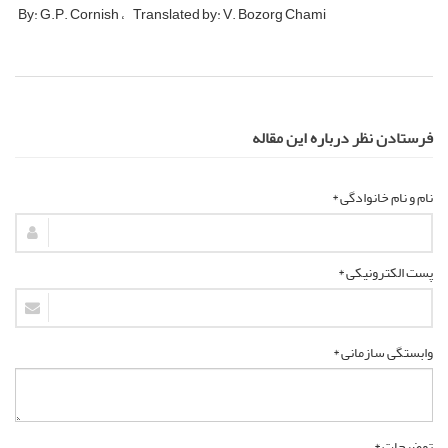
By: G.P. Cornish
Translated by: V. Bozorg Chami
فرستادن نظر درباره این مقاله
نام و نام خانوادگی *
پست الکترونیکی *
وابستگی سازمانی *
توضیحات *