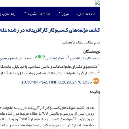
صفحه اصلی
مرور
اطلاعات نشریه
راهنمای ن
کشف مؤلفه‌های کسب‌وکار کارآفرینانه در رشته علم ا
نوع مقاله : مقاله پژوهشی
نویسندگان
2
1
محمد کاردان نشاطی
میترا قیاسی
سید علی اصغر رضوی
1
دانشجوی دکترای علم اطلاعات و دانش‌‌‌شناسی، واحد بابل، دانشگاه آ
2
استادیار گروه علم اطلاعات و دانش‌شناسی، واحد بابل، دانشگاه آزاد
10.30484/NASTINFO.2020.2478.1936
چکیده
هدف: کشف مؤلفه‌های کسب‌وکار کارآفرینانه در رشته علم اطلا
درون آن‌ها 31 مؤلفه شناسایی و با نرم‌‌افزار CMA2 و رویکرد اندازه اثر کوهن تحلیل شد.
یافته‌ها: اندازة اثر مسـتقل و ترکیبـی همه مؤلفه‌ها به غیر از 