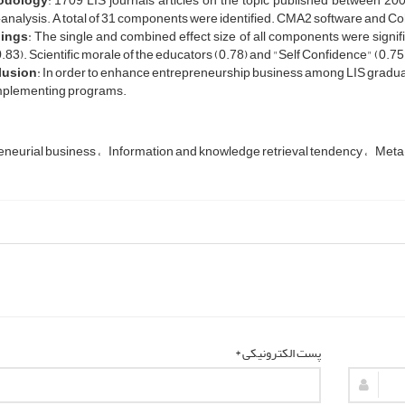
odology
: 1709 LIS journals articles on the topic published between 2
nalysis. A total of 31 components were identified. CMA2 software and Coh
ings
: The single and combined effect size of all components were signifi
0.83). Scientific morale of the educators (0.78) and "Self Confidence" (0.75)
lusion
: In order to enhance entrepreneurship business among LIS graduat
mplementing programs.
eneurial business
Information and knowledge retrieval tendency
Meta
پست الکترونیکی *