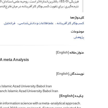
فیزیکی (83/0)، بالاترین اندازة اثر است. روحیه علمی استادان (78/0) و اعتماد به نفس (75/0) در رتبه‌های بعد قرار دارند.
نتیجه‌گیری: برای تقویت کسب‌وکار کارآفرینانه در میان فارغ‌التح
کلیدواژه‌ها
کسب‌وکار کارآفرینانه
علم اطلاعات و دانش‌‌‌شناسی
فراتحلیل
موضوعات
پژوهش
عنوان مقاله
[English]
 A meta Analysis
نویسندگان
[English]
slamic Azad University, Babol, Iran
h, Islamic Azad University, Babol, Iran,
چکیده
[English]
in information science with a meta-analytical approach.