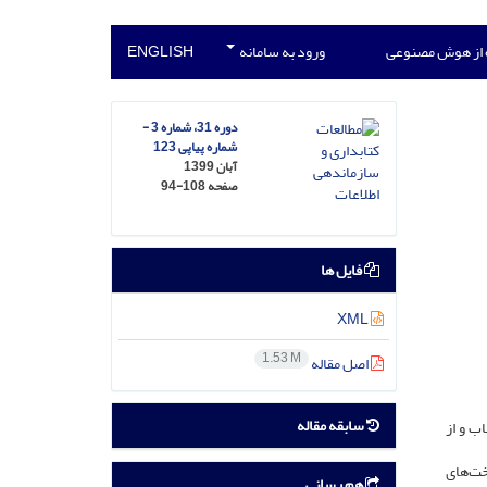
 از هوش مصنوعی
ورود به سامانه
ENGLISH
دوره 31، شماره 3 -
شماره پیاپی 123
آبان 1399
صفحه
94-108
فایل ها
XML
1.53 M
اصل مقاله
سابقه مقاله
 2000 تا 2019، شانزده مقاله انتخاب و از
اخت‌های
هم رسانی