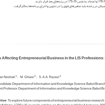
صیلان در رشته باید متغیرهای فوق را در تدوین و اجرای برنامه‌ها به‌کارگرفت.
 Affecting Entrepreneurial Business in the LIS Professions:
1
2
2
an Neshati
M. Ghiasi
S. A.A. Razavi
didate, Department of Information and Knowledge Science, Babol Branch, I
nt Professor, Department of Information and Knowledge Science, Babol Branc
tive
: To explore future components of entrepreneurial business research 