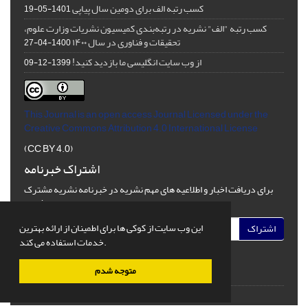
کسب رتبه الف برای دومین سال پیاپی
1401-05-19
کسب رتبه "الف" نشریه در رتبه‌بندی کمیسیون نشریات وزارت علوم،
تحقیقات و فناوری در سال ۱۴۰۰
1400-04-27
از وب سایت انگلیسی ما بازدید کنید!
1399-12-09
This Journal is an open access Journal Licensed
under the
Creative Commons Attribution 4.0 International License
(CC BY 4.0)
اشتراک خبرنامه
برای دریافت اخبار و اطلاعیه های مهم نشریه در خبرنامه نشریه مشترک
شوید.
این وب سایت از کوکی ها برای اطمینان از ارائه بهترین
اشتراک
خدمات استفاده می کند.
متوجه شدم
© سامانه مدیریت نشریات علمی.
قدرت گرفته از
سیناوب