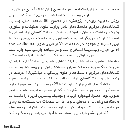
هدف: بررسی میزان استفاده از فراداده‌‏های زبان نشانه‌‏گذاری فرامتن در
طراحی وب‌­سایت کتابخانه‌‏های مرکزی دانشگاه‌‏های ایران.
روش تحقیق/ رویکرد پژوهش: در مجموع 66 صفحه اصلی وب‏سایت
کتابخانه‏‌های مرکزی دانشگاه‌‏های تابع وزارت علوم، تحقیقات و فناوری،
وزارت بهداشت و درمان و آموزش پزشکی، و دانشگاه‏‌های آزاد اسلامی با
استفاده از دو مرورگر اینترنت اکسپلورر و نت اسکیپ بررسی شد. با
مشاهده Source از طریق منوی View ابربرچسب‌‏های موجود در صفحه
اچ.تی.ام.ال. وب‏‌سایت‏ها استخراج شد و در سیاهه وارسی تهبه وارد شد.
سپس فراوانی، درصد، و میانگین استفاده از آنها محاسبه شد.
یافته‌‏ها: تمام وب‌‏سایت‌‏ها از فراداده‌‏های عام زبان نشانه‌‏گذاری فرامتن،
هر­چند اندک، بهره برده‏اند. میزان استفاده از این ابربرچسب‌‏ها، وب‌­سایت
کتابخانه‌‏های مرکزی دانشگاه‌‏های علوم پزشکی با میانگین43 درصد در
رتبه اول و ‏دانشگاه‌‏های آزاد اسلامی با 31 درصد در رتبه دوم و
دانشگاه‌‏های تابع وزارت علوم نیز با 28 درصد در رتبه سوم قرار دارد.
نتیجه‏‌گیری: تحقیق حاضر نشان داد که از مجموعه ابرنشانه‌‏ها، عناصر
عنوان، نوع – محتوا، کلیدواژه، ارتباط، و توصیف بیشترین کاربرد را داشته‌‏اند
و به‌­کارگیری این فراداده‌‏های عام در طراحی صفحات وب نسبت به طرح‏‌های
فراداده‏‌ای خاص مانند دوبلین کور- با توجه به قدمت بیشتر ابربرچسب‌‏ها و
آشنایی بیشتر طراحان وب‏‌سایت‌‏ها با آنها- می‌‏تواند توجیه‌­پذیر باشد.
کلیدواژه‌ها