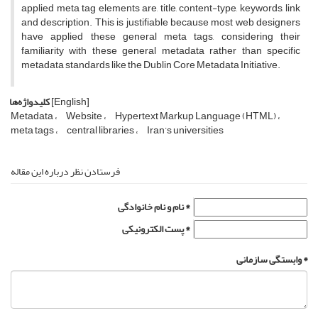
applied meta tag elements are, title, content-type, keywords, link
and description. This is justifiable because most web designers
have applied these general meta tags, considering their
familiarity with these general metadata rather than specific
metadata standards like the Dublin Core Metadata Initiative.
[English]
کلیدواژه‌ها
Metadata
Website
Hypertext Markup Language (HTML)
meta tags
central libraries
Iran’s universities
فرستادن نظر درباره این مقاله
نام و نام خانوادگی *
پست الکترونیکی *
وابستگی سازمانی *