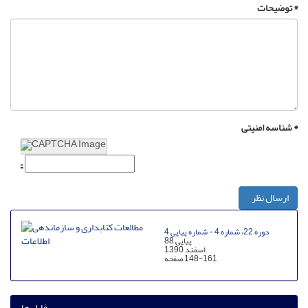
توضیحات *
شناسه امنیتی *
ارسال نظر
دوره 22، شماره 4 - شماره پیاپی 4
پیاپی 88
اسفند 1390
148-161
صفحه
فایل ها