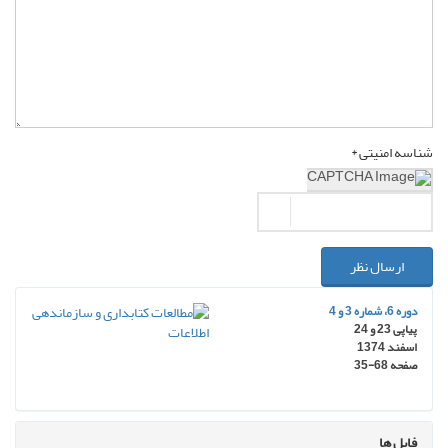
شناسه امنیتی *
ارسال نظر
دوره 6، شماره 3 و 4
پیاپی 23 و 24
اسفند 1374
صفحه
35-68
فایل ها