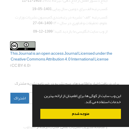
ابلاغ دستور العمل ارجاع دهی/ تیرماه 1402
1403-11-11
کسب رتبه الف برای دومین سال پیاپی
1401-05-19
کسب رتبه "الف" نشریه در رتبه‌بندی کمیسیون نشریات وزارت
علوم، تحقیقات و فناوری در سال ۱۴۰۰
1400-04-27
از وب سایت انگلیسی ما بازدید کنید!
1399-12-09
This Journal is an open access Journal Licensed
under the
Creative Commons Attribution 4.0 International License
(CC BY 4.0)
اشتراک خبرنامه
برای دریافت اخبار و اطلاعیه های مهم نشریه در خبرنامه نشریه مشترک
شوید.
این وب سایت از کوکی ها برای اطمینان از ارائه بهترین
اشتراک
خدمات استفاده می کند.
متوجه شدم
© سامانه مدیریت نشریات علمی.
قدرت گرفته از
سیناوب