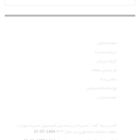
دسترسی سریع
صفحه اصلی
درباره نشریه
گروه دبیران
فرستادن مقاله
تماس با ما
واژه نامه اختصاصی
نقشه سایت
آخرین اخبار
کسب رتبه "الف" نشریه در رتبه‌بندی کمیسیون نشریات وزارت
علوم، تحقیقات و فناوری در سال ۱۴۰۳
1404-07-07